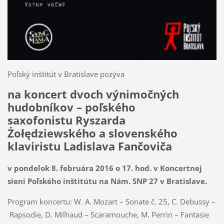
Poľský inštitút v Bratislave pozýva
na koncert dvoch výnimočných
hudobníkov – poľského
saxofonistu
Ryszarda
Żołędziewského
a slovenského
klaviristu
Ladislava Fančoviča
v pondelok 8. februára 2016 o 17. hod. v Koncertnej
sieni Poľského inštitútu na Nám. SNP 27 v Bratislave.
Program koncertu: W. A. Mozart – Sonate č. 25, C. Debussy –
Rapsodie, D. Milhaud – Scaramouche, M. Perrin – Fantasie