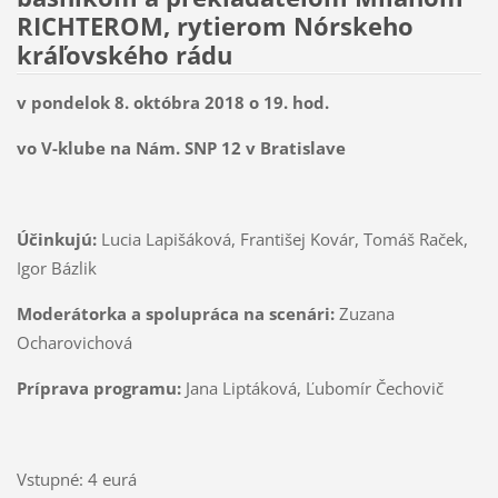
RICHTEROM, rytierom Nórskeho
kráľovského rádu
v pondelok 8. októbra 2018 o 19. hod.
vo V-klube na Nám. SNP 12 v Bratislave
Účinkujú:
Lucia Lapišáková, Františej Kovár, Tomáš Raček,
Igor Bázlik
Moderátorka a spolupráca na scenári:
Zuzana
Ocharovichová
Príprava programu:
Jana Liptáková, Ľubomír Čechovič
Vstupné: 4 eurá