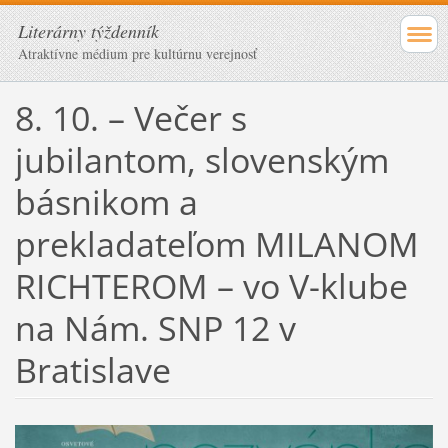
Literárny týždenník
Atraktívne médium pre kultúrnu verejnosť
8. 10. – Večer s
jubilantom, slovenským
básnikom a
prekladateľom MILANOM
RICHTEROM – vo V-klube
na Nám. SNP 12 v
Bratislave