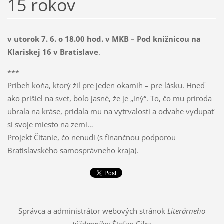
15 rokov
v utorok 7. 6. o 18.00 hod. v MKB – Pod knižnicou na
Klariskej 16 v Bratislave
.
***
Príbeh koňa, ktorý žil pre jeden okamih – pre lásku. Hneď
ako prišiel na svet, bolo jasné, že je „iný“. To, čo mu príroda
ubrala na kráse, pridala mu na vytrvalosti a odvahe vydupať
si svoje miesto na zemi…
Projekt Čítanie, čo nenudí (s finančnou podporou
Bratislavského samosprávneho kraja).
Správca a administrátor webových stránok
Literárneho
týždenníka
: Štefan Cifra