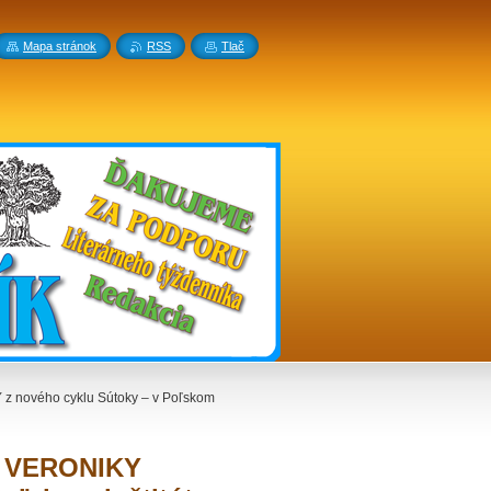
Mapa stránok
RSS
Tlač
 nového cyklu Sútoky – v Poľskom
a VERONIKY