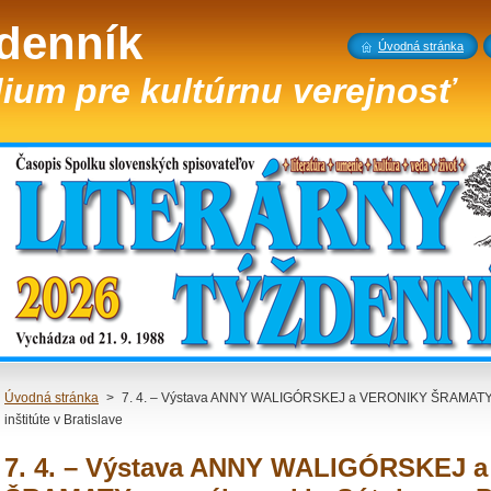
ždenník
Úvodná stránka
ium pre kultúrnu verejnosť
Úvodná stránka
>
7. 4. – Výstava ANNY WALIGÓRSKEJ a VERONIKY ŠRAMATY z
inštitúte v Bratislave
7. 4. – Výstava ANNY WALIGÓRSKEJ 