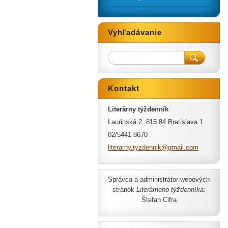
Vyhľadávanie
Kontakt
Literárny týždenník
Laurinská 2, 815 84 Bratislava 1
02/5441 8670
literarn
y.tyzden
nik@gmai
l.com
Správca a administrátor webových
stránok
Literárneho týždenníka
:
Štefan Cifra