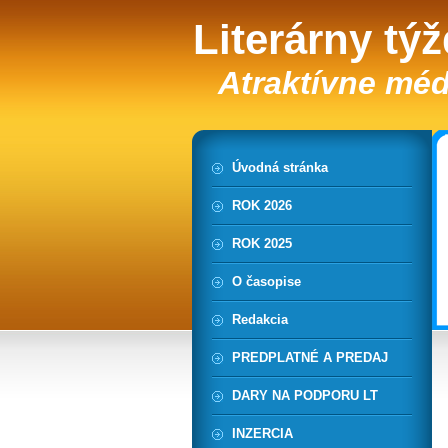
Literárny tý
Atraktívne méd
Úvodná stránka
ROK 2026
ROK 2025
O časopise
Redakcia
PREDPLATNÉ A PREDAJ
DARY NA PODPORU LT
INZERCIA