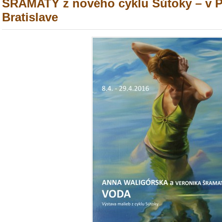
ŠRAMATY z nového cyklu Sútoky – v Po
Bratislave