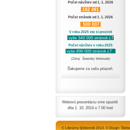
Počet návštev od 1. 1. 2026
182
491
Počet stránok od 1. 1. 2026
500
007
V roku 2025 ste si prezreli
vyše 340 000 stránok
LT
Počet návštev v roku 2025
vyše 890 000 stránok
LT
(Zdroj: Štatistiky Webnode)
Ďakujeme za vašu priazeň.
Webovú prezentáciu sme spustili
dňa 1. 10. 2014 o 7.00 hod.
© Literárny týždenník 2014. © Dizajn: Štefa