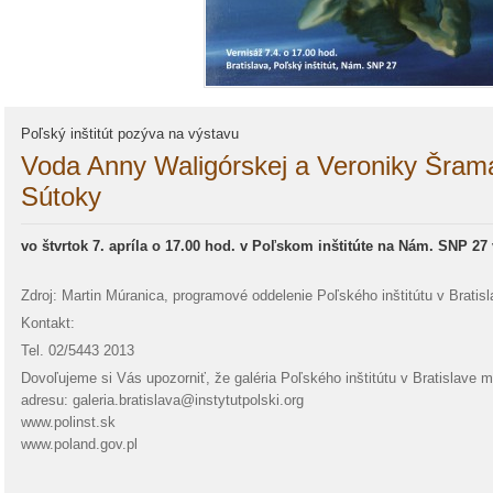
Poľský inštitút pozýva na výstavu
Voda Anny Waligórskej a Veroniky Šrama
Sútoky
vo štvrtok 7. apríla o 17.00 hod. v Poľskom inštitúte na Nám. SNP 27 
Zdroj: Martin Múranica, programové oddelenie Poľského inštitútu v Bratisl
Kontakt:
Tel. 02/5443 2013
Dovoľujeme si Vás upozorniť, že galéria Poľského inštitútu v Bratislave 
adresu: galeria.bratislava@instytutpolski.org
www.polinst.sk
www.poland.gov.pl