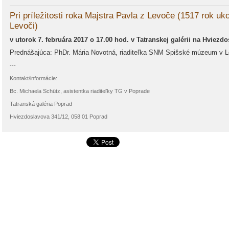
Pri príležitosti roka Majstra Pavla z Levoče (1517 rok uk
Levoči)
v utorok 7. februára 2017 o 17.00 hod. v Tatranskej galérii na Hviezd
Prednášajúca: PhDr. Mária Novotná, riaditeľka SNM Spišské múzeum v L
---
Kontakt/informácie:
Bc. Michaela Schütz, asistentka riaditeľky TG v Poprade
Tatranská galéria Poprad
Hviezdoslavova 341/12, 058 01 Poprad