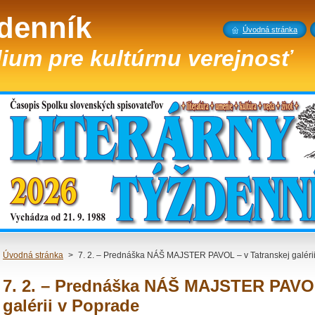
ždenník
Úvodná stránka
ium pre kultúrnu verejnosť
Úvodná stránka
>
7. 2. – Prednáška NÁŠ MAJSTER PAVOL – v Tatranskej galéri
7. 2. – Prednáška NÁŠ MAJSTER PAVOL
galérii v Poprade