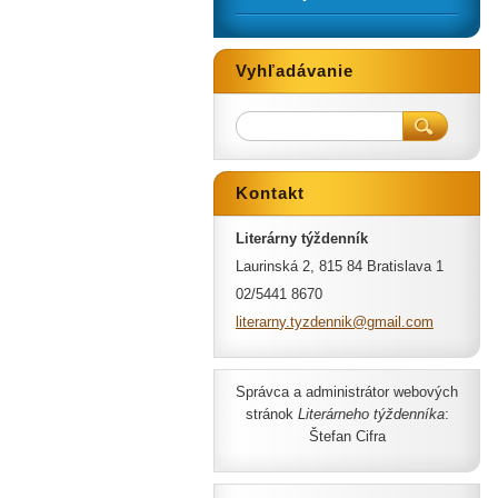
Vyhľadávanie
Kontakt
Literárny týždenník
Laurinská 2, 815 84 Bratislava 1
02/5441 8670
literarn
y.tyzden
nik@gmai
l.com
Správca a administrátor webových
stránok
Literárneho týždenníka
:
Štefan Cifra