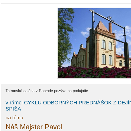
Tatranská galéria v Poprade pozýva na podujatie
v rámci CYKLU ODBORNÝCH PREDNÁŠOK Z DEJÍ
SPIŠA
na tému
Náš Majster Pavol