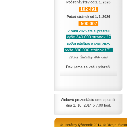
Počet návštev od 1. 1. 2026
182
491
Počet stránok od 1. 1. 2026
500
007
V roku 2025 ste si prezreli
vyše 340 000 stránok
LT
Počet návštev v roku 2025
vyše 890 000 stránok
LT
(Zdroj: Štatistiky Webnode)
Ďakujeme za vašu priazeň.
Webovú prezentáciu sme spustili
dňa 1. 10. 2014 o 7.00 hod.
© Literárny týždenník 2014. © Dizajn: Štefa