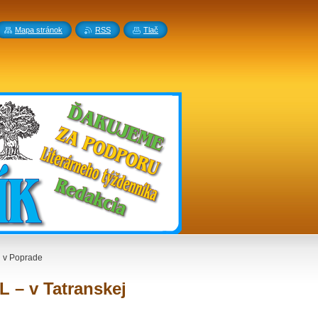
Mapa stránok
RSS
Tlač
i v Poprade
 – v Tatranskej