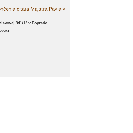
ončenia oltára Majstra Pavla v
oslavovej 341/12 v Poprade
.
evoči