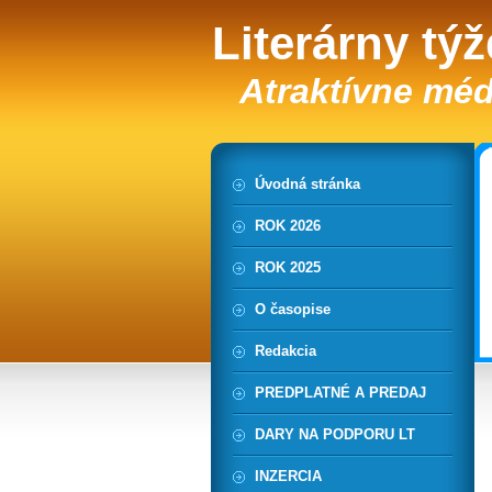
Literárny tý
Atraktívne méd
Úvodná stránka
ROK 2026
ROK 2025
O časopise
Redakcia
PREDPLATNÉ A PREDAJ
DARY NA PODPORU LT
INZERCIA