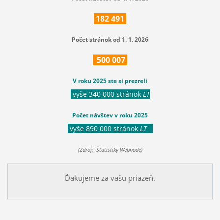
182
491
Počet stránok od 1. 1. 2026
500
007
V roku 2025 ste si prezreli
vyše 340 000 stránok
LT
Počet návštev v roku 2025
vyše 890 000 stránok
LT
(Zdroj: Štatistiky Webnode)
Ďakujeme za vašu priazeň.