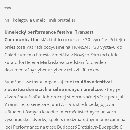
***
Milí kolegovia umelci, milí priatelia!
Umelecký performance festival Transart
Communication
slávi tohto roku svoje 30. výročie. Pri tejto
príležitosti Vás radi pozývame na TRANSART ’30 výstavu do
Galérie umenia Ernesta Zmetáka v Nových Zámkoch, kde
kurátorka Helena Markusková predstaví foto-video
dokumentačný výber a výber z relikvií 30 rokov.
Súbežne s výstavou organizujeme t
rojdňový festival
s účasťou domácich a zahraničných umelcov
, ktorý je
záverečnou časťou tohtoročnej štvormesačnej série podujatí.
V rámci tejto série sa v júni (7. – 9.), stretli pedagógovia
a študenti ôsmych katedier intermédiísiedmych univerzít
vyšehradskej štvorky, spolu s medzinárodnými umelcami na
lodi Performance na trase Budapešť-Bratislava-Budapešť. 6.