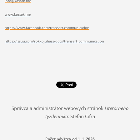
info@kassak.me
www.kassak.me
https://www.facebook.com/transart.communication
https://issuu.com/rokkojuhasz/docs/transart_communication
Správca a administrátor webových stránok
Literárneho
týždenníka
: Štefan Cifra
Počet návštev od 1. 1. 2026