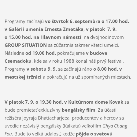
Programy začínajú
vo štvrtok 6. septembra
o 17.00 hod.
v Galérii umenia Ernesta Zmetáka
,
v piatok 7. 9.
o 15.00 hod. na Hlavnom námestí
: na dvojhodinovom
GROUP SITUATION
sa zúčastnia takmer všetci umelci.
Následne
od 19.00 hod.
pokračujeme
v budove
Csemadoku
, kde sa v roku 1988 konal náš prvý festival.
Programy
v sobotu
9. 9.
sa začínajú ráno
o 8.00 hod. v
mestskej tržnici
a pokračujú na už spomínaných miestach.
V piatok 7. 9.
o 19.30 hod.
v Kultúrnom dome Kovak
sa
bude premietať exkluzívny
bengálsky film
. Za účasti
režiséra Joyraja Bhattacharjeea, producentov a hercov sa
uvedie nezávislý bengálsky (Kalkata) veľkofilm
Ghya Chang
Fou
. Bude to veľká udalosť, keďže
pôjde o svetovú