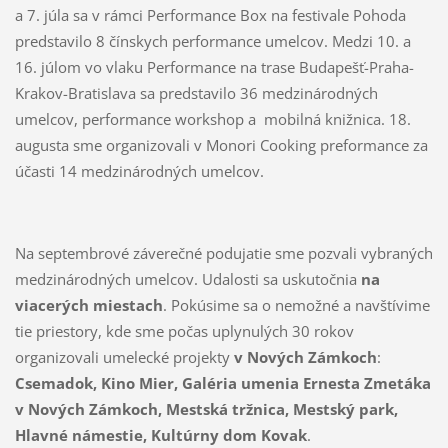
a 7. júla sa v rámci Performance Box na festivale Pohoda
predstavilo 8 čínskych performance umelcov. Medzi 10. a
16. júlom vo vlaku Performance na trase Budapešť-Praha-
Krakov-Bratislava sa predstavilo 36 medzinárodných
umelcov, performance workshop a mobilná knižnica. 18.
augusta sme organizovali v Monori Cooking preformance za
účasti 14 medzinárodných umelcov.
Na septembrové záverečné podujatie sme pozvali vybraných
medzinárodných umelcov. Udalosti sa uskutočnia
na
viacerých miestach
. Pokúsime sa o nemožné a navštívime
tie priestory, kde sme počas uplynulých 30 rokov
organizovali umelecké projekty
v Nových Zámkoch
:
Csemadok, Kino Mier, Galéria umenia Ernesta Zmetáka
v Nových Zámkoch, Mestská tržnica, Mestský park,
Hlavné námestie, Kultúrny dom Kovak
.