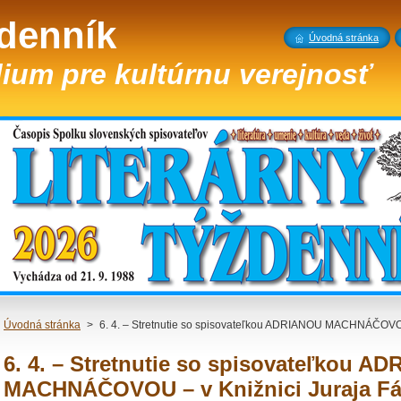
ždenník
Úvodná stránka
ium pre kultúrnu verejnosť
Úvodná stránka
>
6. 4. – Stretnutie so spisovateľkou ADRIANOU MACHNÁČOVOU 
6. 4. – Stretnutie so spisovateľkou A
MACHNÁČOVOU – v Knižnici Juraja Fá