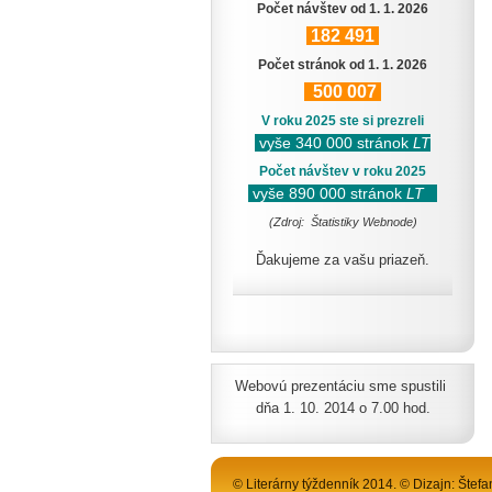
Počet návštev od 1. 1. 2026
182
491
Počet stránok od 1. 1. 2026
500
007
V roku 2025 ste si prezreli
vyše 340 000 stránok
LT
Počet návštev v roku 2025
vyše 890 000 stránok
LT
(Zdroj: Štatistiky Webnode)
Ďakujeme za vašu priazeň.
Webovú prezentáciu sme spustili
dňa 1. 10. 2014 o 7.00 hod.
© Literárny týždenník 2014. © Dizajn: Štefa