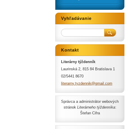
Vyhľadávanie
Kontakt
Literárny týždenník
Laurinská 2, 815 84 Bratislava 1
02/5441 8670
literarn
y.tyzden
nik@gmai
l.com
Správca a administrátor webových
stránok
Literárneho týždenníka
:
Štefan Cifra