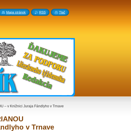
Mapa stránok
RSS
Tlač
– v Knižnici Juraja Fándlyho v Trnave
DRIANOU
ndlyho v Trnave