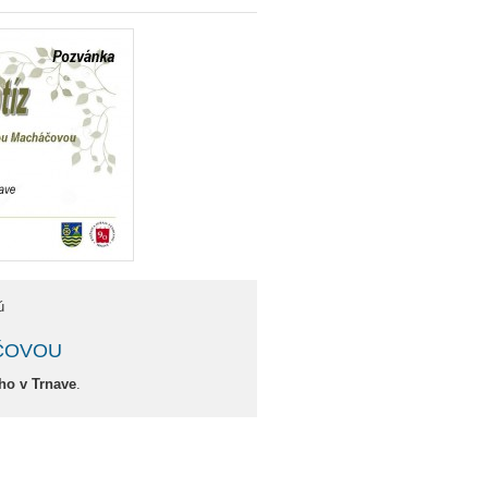
ú
ÁČOVOU
yho v Trnave
.