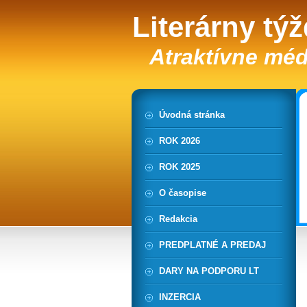
Literárny tý
Atraktívne méd
Úvodná stránka
ROK 2026
ROK 2025
O časopise
Redakcia
PREDPLATNÉ A PREDAJ
DARY NA PODPORU LT
INZERCIA