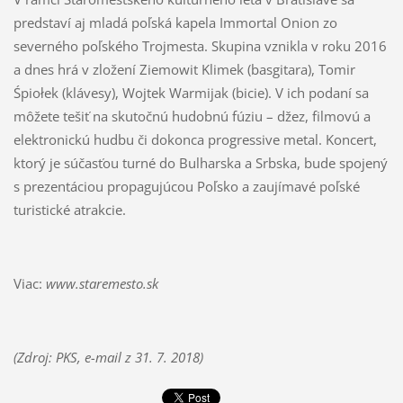
predstaví aj mladá poľská kapela Immortal Onion zo
severného poľského Trojmesta. Skupina vznikla v roku 2016
a dnes hrá v zložení Ziemowit Klimek (basgitara), Tomir
Śpiołek (klávesy), Wojtek Warmijak (bicie). V ich podaní sa
môžete tešiť na skutočnú hudobnú fúziu – džez, filmovú a
elektronickú hudbu či dokonca progressive metal. Koncert,
ktorý je súčasťou turné do Bulharska a Srbska, bude spojený
s prezentáciou propagujúcou Poľsko a zaujímavé poľské
turistické atrakcie.
Viac:
www.staremesto.sk
(Zdroj: PKS, e-mail z 31. 7. 2018)