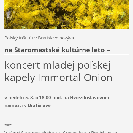
Poľský inštitút v Bratislave pozýva
na Staromestské kultúrne leto –
koncert mladej poľskej
kapely Immortal Onion
v nedeľu 5. 8. o 18.00 hod. na Hviezdoslavovom
námestí v Bratislave
***
V rámci Staromestského kultúrneho leta v Bratislave sa