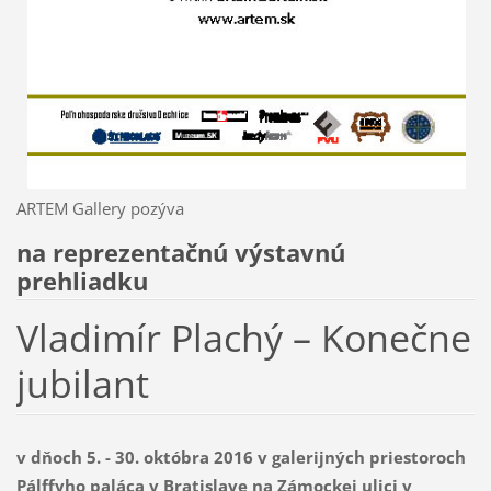
ARTEM Gallery pozýva
na reprezentačnú výstavnú
prehliadku
Vladimír Plachý – Konečne
jubilant
v dňoch 5. - 30. októbra 2016 v galerijných priestoroch
Pálffyho paláca v Bratislave na Zámockej ulici v