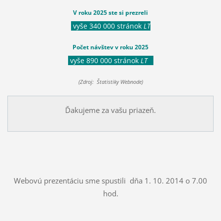
V roku 2025 ste si prezreli
vyše 340 000 stránok
LT
Počet návštev v roku 2025
vyše 890 000 stránok
LT
(Zdroj: Štatistiky Webnode)
Ďakujeme za vašu priazeň.
Webovú prezentáciu sme spustili dňa 1. 10. 2014 o 7.00
hod.