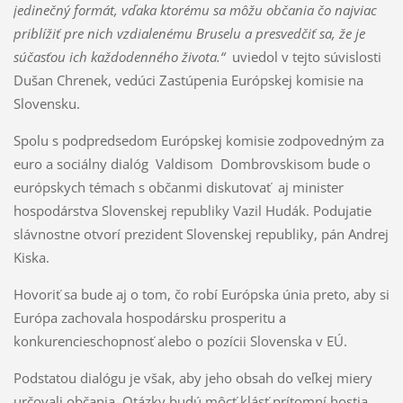
jedinečný formát, vďaka ktorému sa môžu občania čo najviac
priblížiť pre nich vzdialenému Bruselu a presvedčiť sa, že je
súčasťou ich každodenného života.“
uviedol v tejto súvislosti
Dušan Chrenek, vedúci Zastúpenia Európskej komisie na
Slovensku.
Spolu s podpredsedom Európskej komisie zodpovedným za
euro a sociálny dialóg Valdisom Dombrovskisom bude o
európskych témach s občanmi diskutovať aj minister
hospodárstva Slovenskej republiky Vazil Hudák. Podujatie
slávnostne otvorí prezident Slovenskej republiky, pán Andrej
Kiska.
Hovoriť sa bude aj o tom, čo robí Európska únia preto, aby si
Európa zachovala hospodársku prosperitu a
konkurencieschopnosť alebo o pozícii Slovenska v EÚ.
Podstatou dialógu je však, aby jeho obsah do veľkej miery
určovali občania. Otázky budú môcť klásť prítomní hostia,