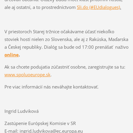
ale aj ostatní, a to prostredníctvom
Sli.do (#EUdialogues)
.
V priestoroch Starej tržnice očakávame účasť niekoľko
stoviek hostí nielen zo Slovenska, ale aj z Rakúska, Maďarska
a Českej republiky. Dialóg sa bude od 17:00 prenášať naživo
online
.
Ak sa chcete podujatia zúčastniť osobne, zaregistrujte sa tu:
www.spoluoeurope.sk
.
Pre viac informácií nás neváhajte kontaktovať.
Ingrid Ludviková
Zastúpenie Európskej Komisie v SR
E-mail: ingrid.ludvikova@ec.europa.eu