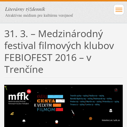
Literárny týždenník
Atraktívne médium pre kultúrnu verejnosť
31. 3. – Medzinárodný
festival filmových klubov
FEBIOFEST 2016 – v
Trenčíne