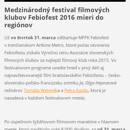
Medzinárodný festival filmových
klubov Febiofest 2016 mieri do
regiónov
Už
vo štvrtok 31. marca
odštartuje MFFK Febiofest
v trenčianskom Artkine Metro, ktoré počas otvorenia
Febiofestu získalo Výročnú cenu Asociácie slovenských
filmových klubov za najlepší filmový klub roka 2015. Vo
festivalovom programe uvedie hneď v prvý deň aj
najnavštevovanejší film bratislavského Febiofestu – česko-
slovensko-poľsko-
francúzsku snímku
Ja, Olga Hepnarová
režisérov
Tomáša Weinreb
a a
Petra Kazdu
, ktorá je
nasadená v každom festivalovom meste.
Po úspešnom týždňovom filmovom maratóne v hlavnom
meste, ktorý navštívilo vyše 9 000 divákov, sa
od 31. marca