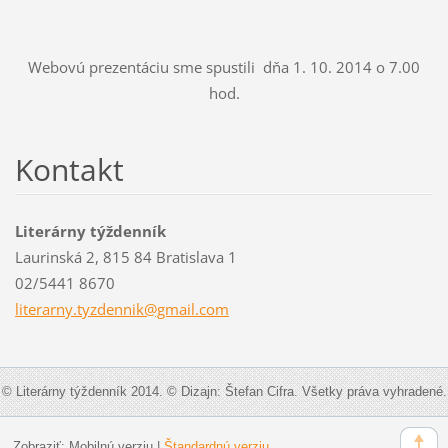
Webovú prezentáciu sme spustili dňa 1. 10. 2014 o 7.00
hod.
Kontakt
Literárny týždenník
Laurinská 2, 815 84 Bratislava 1
02/5441 8670
literarn
y.tyzden
nik@gmai
l.com
© Literárny týždenník 2014. © Dizajn: Štefan Cifra. Všetky práva vyhradené.
Zobraziť:
Mobilnú verziu
|
Štandardnú verziu