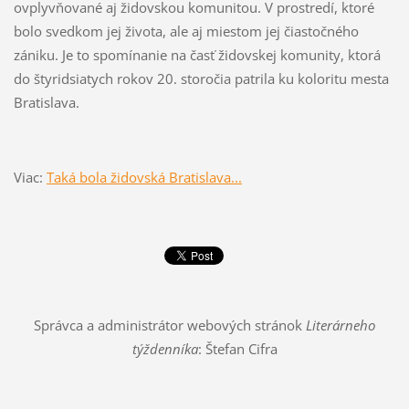
ovplyvňované aj židovskou komunitou. V prostredí, ktoré
bolo svedkom jej života, ale aj miestom jej čiastočného
zániku. Je to spomínanie na časť židovskej komunity, ktorá
do štyridsiatych rokov 20. storočia patrila ku koloritu mesta
Bratislava.
Viac:
Taká bola židovská Bratislava...
Správca a administrátor webových stránok
Literárneho
týždenníka
: Štefan Cifra