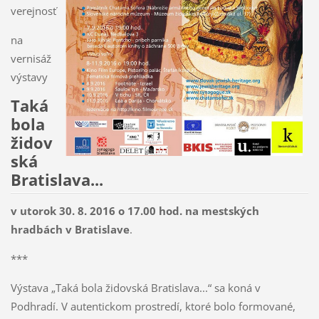
verejnosť
na
vernisáž
výstavy
Taká
bola
židov
ská
Bratislava...
v utorok 30. 8. 2016 o 17.00 hod. na mestských
hradbách v Bratislave
.
***
Výstava „Taká bola židovská Bratislava...“ sa koná v
Podhradí. V autentickom prostredí, ktoré bolo formované,