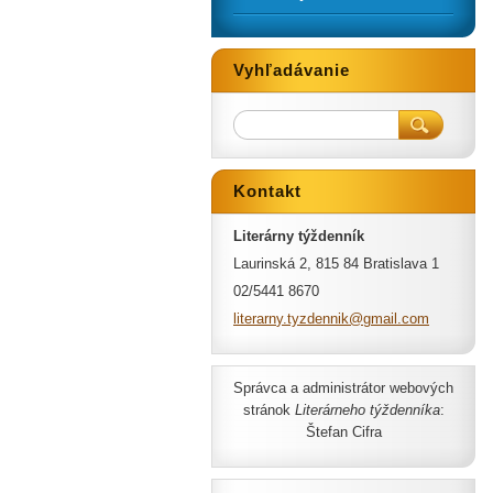
Vyhľadávanie
Kontakt
Literárny týždenník
Laurinská 2, 815 84 Bratislava 1
02/5441 8670
literarn
y.tyzden
nik@gmai
l.com
Správca a administrátor webových
stránok
Literárneho týždenníka
:
Štefan Cifra