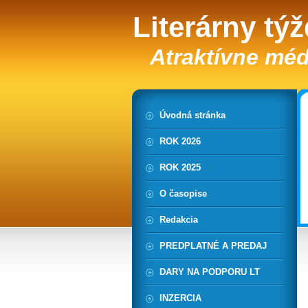
Literárny tý
Atraktívne méd
Úvodná stránka
ROK 2026
ROK 2025
O časopise
Redakcia
PREDPLATNÉ A PREDAJ
DARY NA PODPORU LT
INZERCIA