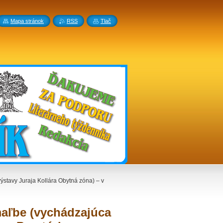
Mapa stránok
RSS
Tlač
ýstavy Juraja Kollára Obytná zóna) – v
 maľbe (vychádzajúca