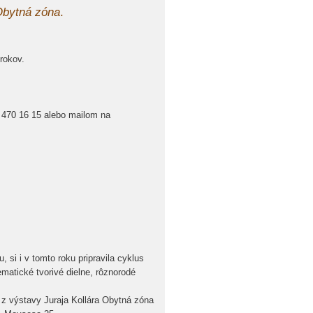
bytná zóna
.
rokov.
, 470 16 15 alebo mailom na
, si i v tomto roku pripravila cyklus
atické tvorivé dielne, rôznorodé
z výstavy Juraja Kollára Obytná zóna