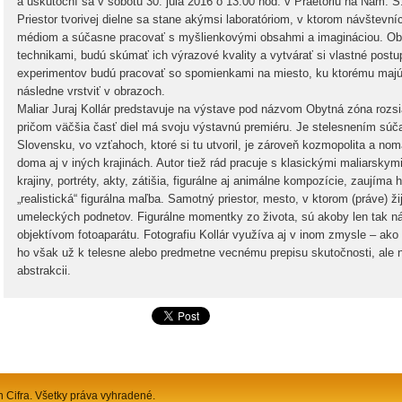
a uskutoční sa v sobotu 30. júla 2016 o 13.00 hod. v Praetoriu na Nám. 
Priestor tvorivej dielne sa stane akýmsi laboratóriom, v ktorom návštev
médiom a súčasne pracovať s myšlienkovými obsahmi a imagináciou. Ob
technikami, budú skúmať ich výrazové kvality a vytvárať si vlastné pos
experimentov budú pracovať so spomienkami na miesto, ku ktorému majú 
následne vrstviť v obrazoch.
Maliar Juraj Kollár predstavuje na výstave pod názvom Obytná zóna rozsia
pričom väčšia časť diel má svoju výstavnú premiéru. Je stelesnením s
Slovensku, vo vzťahoch, ktoré si tu utvoril, je zároveň kozmopolita a nom
doma aj v iných krajinách. Autor tiež rád pracuje s klasickými maliarskym
krajiny, portréty, akty, zátišia, figurálne aj animálne kompozície, zaujíma
„realistická“ figurálna maľba. Samotný priestor, mesto, v ktorom (práve) 
umeleckých podnetov. Figurálne momentky zo života, sú akoby len tak n
objektívom fotoaparátu. Fotografiu Kollár využíva aj v inom zmysle – ako
ho však už k telesne alebo predmetne vecnému prepisu skutočnosti, al
abstrakcii.
n Cifra. Všetky práva vyhradené.