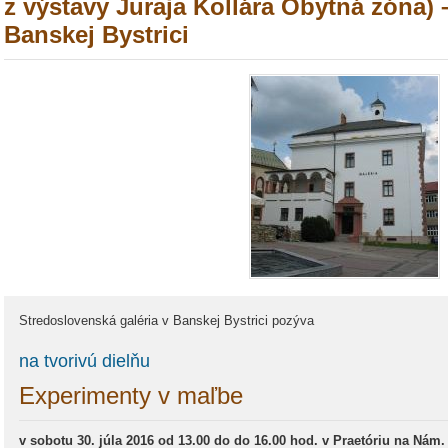
z výstavy Juraja Kollára Obytná zóna) –
Banskej Bystrici
Stredoslovenská galéria v Banskej Bystrici pozýva
na tvorivú dielňu
Experimenty v maľbe
v sobotu 30. júla 2016 od 13.00 do do 16.00 hod. v Praetóriu na Nám.