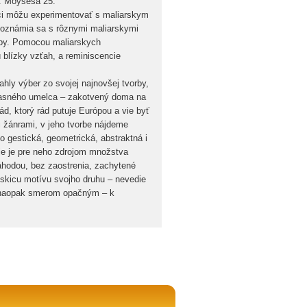
Š. Moysesa 25.
níci môžu experimentovať s maliarskym
oznámia sa s rôznymi maliarskymi
tupy. Pomocou maliarskych
blízky vzťah, a reminiscencie
hly výber zo svojej najnovšej tvorby,
účasného umelca – zakotvený doma na
ád, ktorý rád putuje Európou a vie byť
i žánrami, v jeho tvorbe nájdeme
 ho gestická, geometrická, abstraktná i
žije je pre neho zdrojom množstva
áhodou, bez zaostrenia, zachytené
 skicu motívu svojho druhu – nevedie
e naopak smerom opačným – k