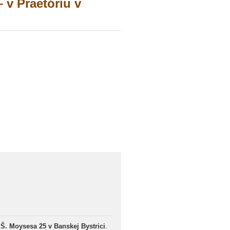
 v Praetóriu v
 Š. Moysesa 25 v Banskej Bystrici
.