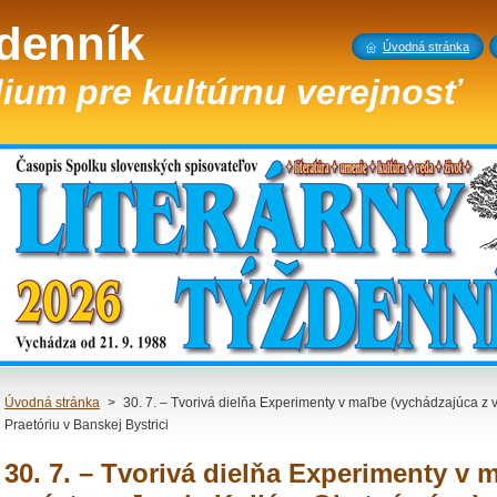
ždenník
Úvodná stránka
ium pre kultúrnu verejnosť
Úvodná stránka
>
30. 7. – Tvorivá dielňa Experimenty v maľbe (vychádzajúca z v
Praetóriu v Banskej Bystrici
30. 7. – Tvorivá dielňa Experimenty v