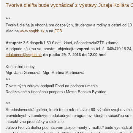
Tvorivá dielňa bude vychádzať z výstavy Juraja Kollára
O
***
Tvorivá dielňa je vhodná pre dospelých, študentov a rodiny s deťmi od 10 
Viac na
www.ssgbb.sk
a na
FCB
Vstupné:
3 € dospelí/1,50 € deti, žiaci, dôchodcovia/ZŤP zdarma
V prípade záujmu sa, prosím, objednajte
vopred
na tel. č: 048/470 16 24
edukacne@ssgbb.sk
do piatku 29. 7. 2016 do 12.00 hod
.
Kontaktné osoby:
Mgr. Jana Gamcová, Mgr. Martina Martincová
***
Z verejných zdrojov podporil Fond na podporu umenia.
Realizované s finančnou podporou Mesta Banská Bystrica.
***
Stredoslovenská galéria, ktorá tento rok oslavuje 60. výročie svojho vzniku
pravidelných víkendových edukačných programov, ktorých súčasťou sú tem
interaktívne prednášky a diskusie.
Júlová tvorivá dielňa pod názvom „Experimenty v maľbe“ bude vychádzať 