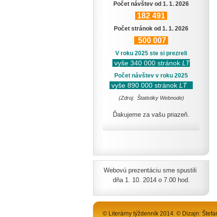
Počet návštev od 1. 1. 2026
182
491
Počet stránok od 1. 1. 2026
500
007
V roku 2025 ste si prezreli
vyše 340 000 stránok
LT
Počet návštev v roku 2025
vyše 890 000 stránok
LT
(Zdroj: Štatistiky Webnode)
Ďakujeme za vašu priazeň.
Webovú prezentáciu sme spustili
dňa 1. 10. 2014 o 7.00 hod.
© Literárny týždenník 2014. © Dizajn: Štefa