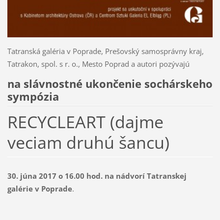
Tatranská galéria v Poprade, Prešovský samosprávny kraj,
Tatrakon, spol. s r. o., Mesto Poprad a autori pozývajú
na slávnostné ukončenie sochárskeho
sympózia
RECYCLEART (dajme
veciam druhú šancu)
30. júna 2017 o 16.00 hod. na nádvorí Tatranskej
galérie v Poprade
.