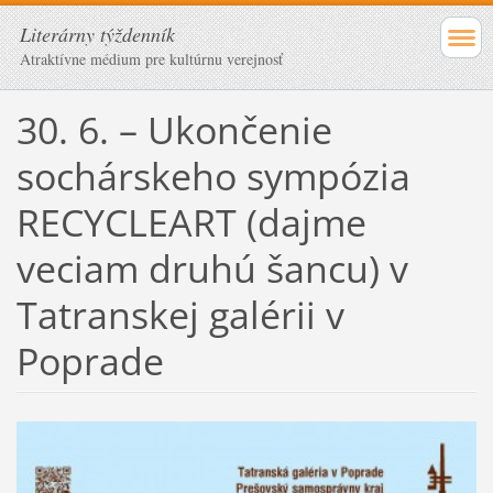
Literárny týždenník
Atraktívne médium pre kultúrnu verejnosť
30. 6. – Ukončenie
sochárskeho sympózia
RECYCLEART (dajme
veciam druhú šancu) v
Tatranskej galérii v
Poprade