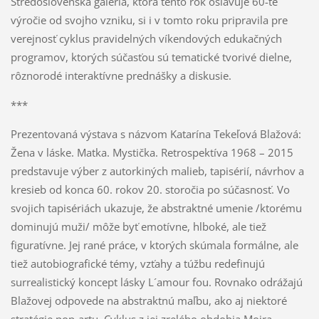
Stredoslovenská galéria, ktorá tento rok oslavuje 60-te
výročie od svojho vzniku, si i v tomto roku pripravila pre
verejnosť cyklus pravidelných víkendových edukačných
programov, ktorých súčasťou sú tematické tvorivé dielne,
rôznorodé interaktívne prednášky a diskusie.
***
Prezentovaná výstava s názvom Katarína Tekeľová Blažová:
Žena v láske. Matka. Mystička. Retrospektíva 1968 – 2015
predstavuje výber z autorkiných malieb, tapisérií, návrhov a
kresieb od konca 60. rokov 20. storočia po súčasnosť. Vo
svojich tapisériách ukazuje, že abstraktné umenie /ktorému
dominujú muži/ môže byť emotívne, hlboké, ale tiež
figuratívne. Jej rané práce, v ktorých skúmala formálne, ale
tiež autobiografické témy, vzťahy a túžbu redefinujú
surrealistický koncept lásky L´amour fou. Rovnako odrážajú
Blažovej odpovede na abstraktnú maľbu, ako aj niektoré
stratégie pop-artu. Cyklus z jej zrelého obdobia Moira