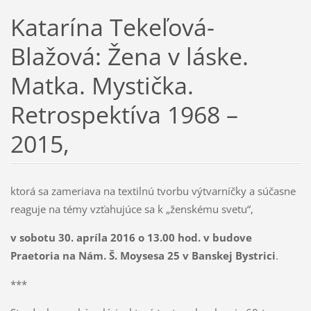
Katarína Tekeľová-
Blažová: Žena v láske.
Matka. Mystička.
Retrospektíva 1968 –
2015,
ktorá sa zameriava na textilnú tvorbu výtvarníčky a súčasne
reaguje na témy vzťahujúce sa k „ženskému svetu“,
v sobotu 30. apríla 2016 o 13.00 hod. v budove
Praetoria na Nám. Š. Moysesa 25 v Banskej Bystrici
.
***