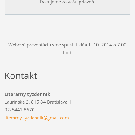
Ďakujeme za vašu priazeň.
Webovú prezentáciu sme spustili dňa 1. 10. 2014 o 7.00
hod.
Kontakt
Literárny týždenník
Laurinská 2, 815 84 Bratislava 1
02/5441 8670
literarn
y.tyzden
nik@gmai
l.com