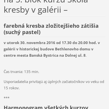
kresby v galérii –
farebná kresba zložitejšieho zátišia
(suchý pastel)
v utorok 30
. novembra 2016 od 17.30 do 20.00 hod
. v
galérii v historickej budove Bethlenovho domu v
centre mesta Banská Bystrica
na Dolnej ul. 8
.
Čas trvania: 135 min.
Usporiadatelia privítajú aj úplných začiatočníkov vo veku od
15 rokov.
***
Harmonogram všetkých kurzov