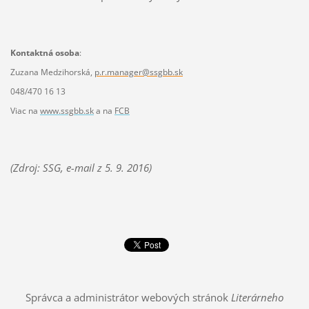
Kontaktná osoba
:
Zuzana Medzihorská,
p.r.manager@ssgbb.sk
048/470 16 13
Viac na
www.ssgbb.sk
a na
FCB
(Zdroj: SSG, e-mail z 5. 9. 2016)
Správca a administrátor webových stránok
Literárneho