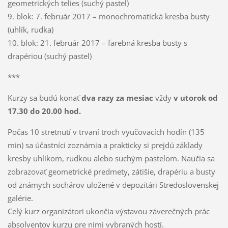
geometrických telies (suchý pastel)
9. blok: 7. február 2017 – monochromatická kresba busty
(uhlík, rudka)
10. blok: 21. február 2017 – farebná kresba busty s
drapériou (suchý pastel)
***
Kurzy sa budú konať
dva razy za mesiac
vždy
v utorok
od
17.30 do 20.00 hod
.
Počas 10 stretnutí v trvaní troch vyučovacích hodín (135
min) sa účastníci zoznámia a prakticky si prejdú základy
kresby uhlíkom, rudkou alebo suchým pastelom. Naučia sa
zobrazovať geometrické predmety, zátišie, drapériu a busty
od známych sochárov uložené v depozitári Stredoslovenskej
galérie.
Celý kurz organizátori ukončia výstavou záverečných prác
absolventov kurzu pre nimi vybraných hostí.