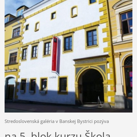
Stredoslovenská galéria v Banskej Bystrici pozýva
na 5. blok kurzu Škola