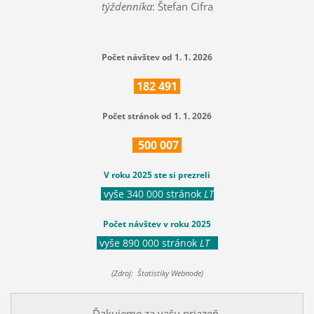
týždenníka
: Štefan Cifra
Počet návštev od 1. 1. 2026
182
491
Počet stránok od 1. 1. 2026
500
007
V roku 2025 ste si prezreli
vyše 340 000 stránok
LT
Počet návštev v roku 2025
vyše 890 000 stránok
LT
(Zdroj: Štatistiky Webnode)
Ďakujeme za vašu priazeň.