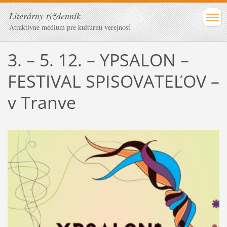
Literárny týždenník
Atraktívne médium pre kultúrnu verejnosť
3. – 5. 12. – YPSALON –
FESTIVAL SPISOVATEĽOV –
v Tranve