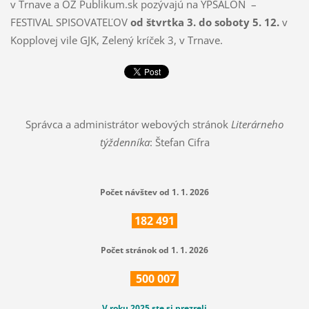
v Trnave a OZ Publikum.sk pozývajú na YPSALON –
FESTIVAL SPISOVATEĽOV
od štvrtka 3. do soboty 5. 12.
v
Kopplovej vile GJK, Zelený kríček 3, v Trnave.
Správca a administrátor webových stránok
Literárneho
týždenníka
: Štefan Cifra
Počet návštev od 1. 1. 2026
182
491
Počet stránok od 1. 1. 2026
500
007
V roku 2025 ste si prezreli