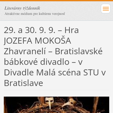
Literárny týždenník
Atraktívne médium pre kultúrnu verejnosť
29. a 30. 9. 9. – Hra
JOZEFA MOKOŠA
Zhavranelí – Bratislavské
bábkové divadlo – v
Divadle Malá scéna STU v
Bratislave