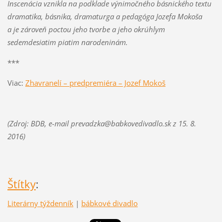
Inscenácia vznikla na podklade výnimočného básnického textu
dramatika, básnika, dramaturga a pedagóga Jozefa Mokoša
a je zároveň poctou jeho tvorbe a jeho okrúhlym
sedemdesiatim piatim narodeninám.
***
Viac:
Zhavranelí – predpremiéra – Jozef Mokoš
(Zdroj:
BDB, e
-mail prevadzka@babkovedivadlo.sk z 15. 8.
2016)
Štítky
:
Literárny týždenník
|
bábkové divadlo