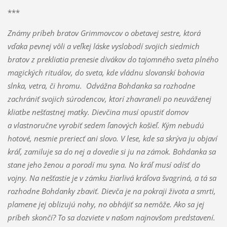
***
Známy príbeh bratov Grimmovcov o obetavej sestre, ktorá
vďaka pevnej vôli a veľkej láske vyslobodí svojich siedmich
bratov z prekliatia prenesie divákov do tajomného sveta plného
magických rituálov, do sveta, kde vládnu slovanskí bohovia
slnka, vetra, či hromu. Odvážna Bohdanka sa rozhodne
zachrániť svojich súrodencov, ktorí zhavraneli po neuváženej
kliatbe nešťastnej matky. Dievčina musí opustiť domov
a vlastnoručne vyrobiť sedem ľanových košieľ. Kým nebudú
hotové, nesmie preriecť ani slovo. V lese, kde sa skrýva ju objaví
kráľ, zamiluje sa do nej a dovedie si ju na zámok. Bohdanka sa
stane jeho ženou a porodí mu syna. No kráľ musí odísť do
vojny. Na nešťastie je v zámku žiarlivá kráľova švagriná, a tá sa
rozhodne Bohdanky zbaviť. Dievča je na pokraji života a smrti,
plamene jej oblizujú nohy, no obhájiť sa nemôže. Ako sa jej
príbeh skončí? To sa dozviete v našom najnovšom predstavení.