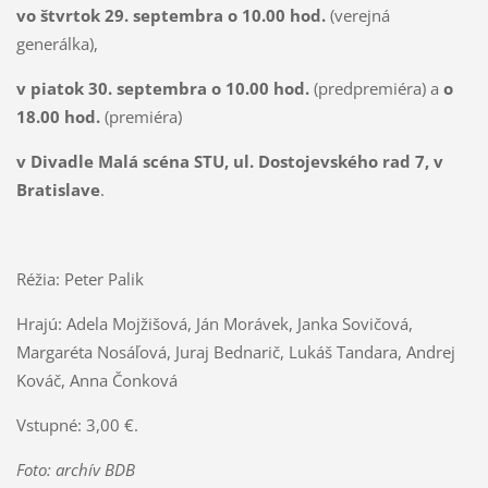
vo štvrtok 29. septembra o 10.00 hod.
(verejná
generálka),
v piatok 30.
septembra
o 10.00 hod.
(predpremiéra) a
o
18.00 hod.
(premiéra)
v Divadle Malá scéna STU, ul. Dostojevského rad 7, v
Bratislave
.
Réžia: Peter Palik
Hrajú: Adela Mojžišová, Ján Morávek, Janka Sovičová,
Margaréta Nosáľová, Juraj Bednarič, Lukáš Tandara, Andrej
Kováč, Anna Čonková
Vstupné: 3,00 €.
Foto: archív BDB