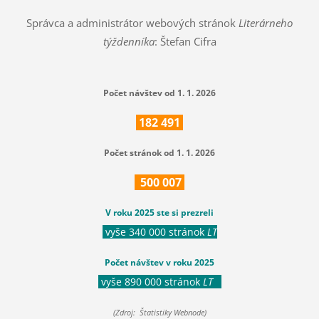
Správca a administrátor webových stránok
Literárneho
týždenníka
: Štefan Cifra
Počet návštev od 1. 1. 2026
182
491
Počet stránok od 1. 1. 2026
500
007
V roku 2025 ste si prezreli
vyše 340 000 stránok
LT
Počet návštev v roku 2025
vyše 890 000 stránok
LT
(Zdroj: Štatistiky Webnode)