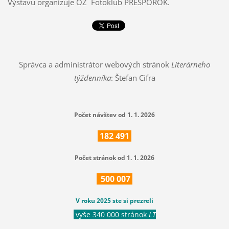
Výstavu organizuje OZ Fotoklub PREŠPOROK.
Správca a administrátor webových stránok
Literárneho
týždenníka
: Štefan Cifra
Počet návštev od 1. 1. 2026
182
491
Počet stránok od 1. 1. 2026
500
007
V roku 2025 ste si prezreli
vyše 340 000 stránok
LT