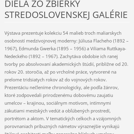
DIELA ZO ZBIERKY
STREDOSLOVENSKEJ GALÉRIE
Výstava prezentuje kolekciu 54 malieb troch maliarskych
osobností medzivojnovej moderny: Júliusa Flacheho (1892 –
1967), Edmunda Gwerka (1895 – 1956) a Viliama Ruttkaya-
Nedeckého (1892 – 1967). Zachytáva obdobie ich ranej
tvorby po absolvovaní akademických štúdií, približne od 20.
rokov 20. storočia, až po vrcholné práce, vytvorené na
prelome tridsiatych rokov až do vojnových rokov.
Prezentáciu nečleníme chronologicky, ale podľa žánrov,
ktoré zodpovedali prirodzenému dobovému zaujatiu
umelcov – krajinou, sociálnym motívom, intímnymi
zákutiami mestských vedút a obľúbených prostredí,
portrétom a aktom. V tematických celkoch a vzájomných
porovnaniach príbuzných námetov výraznejšie vynikajú