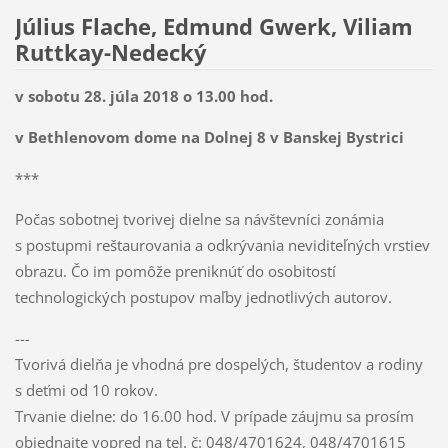
Július Flache, Edmund Gwerk, Viliam
Ruttkay-Nedecký
v sobotu 28. júla 2018 o 13.00 hod.
v Bethlenovom dome na Dolnej 8 v Banskej Bystrici
***
Počas sobotnej tvorivej dielne sa návštevníci zonámia
s postupmi reštaurovania a odkrývania neviditeľných vrstiev
obrazu. Čo im pomôže preniknúť do osobitostí
technologických postupov maľby jednotlivých autorov.
---
Tvorivá dielňa je vhodná pre dospelých, študentov a rodiny
s deťmi od 10 rokov.
Trvanie dielne: do 16.00 hod. V prípade záujmu sa prosím
objednajte vopred na tel. č: 048/4701624, 048/4701615