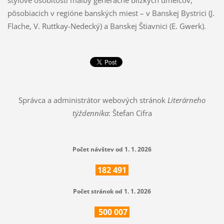
štýlové osobitosti maľby generačne blízkych umelcov,
pôsobiacich v regióne banských miest – v Banskej Bystrici (J.
Flache, V. Ruttkay-Nedecký) a Banskej Štiavnici (E. Gwerk).
Správca a administrátor webových stránok
Literárneho
týždenníka
: Štefan Cifra
Počet návštev od 1. 1. 2026
182
491
Počet stránok od 1. 1. 2026
500
007