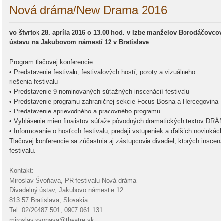
Nová dráma/New Drama 2016
vo štvrtok 28. apríla 2016 o 13.00 hod. v Izbe manželov Borodáčovc
ústavu na Jakubovom námestí 12 v Bratislave
.
Program tlačovej konferencie:
• Predstavenie festivalu, festivalových hostí, poroty a vizuálneho
riešenia festivalu
• Predstavenie 9 nominovaných súťažných inscenácií festivalu
• Predstavenie programu zahraničnej sekcie Focus Bosna a Hercegovina
• Predstavenie sprievodného a pracovného programu
• Vyhlásenie mien finalistov súťaže pôvodných dramatických textov DR
• Informovanie o hosťoch festivalu, predaji vstupeniek a ďalších novinkác
Tlačovej konferencie sa zúčastnia aj zástupcovia divadiel, ktorých insc
festivalu.
Kontakt:
Miroslav Švoňava, PR festivalu Nová dráma
Divadelný ústav, Jakubovo námestie 12
813 57 Bratislava, Slovakia
Tel: 02/20487 501, 0907 061 131
miroslav.svonava@theatre.sk