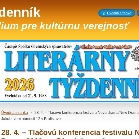
ždenník
Úvodná stránka
ium pre kultúrnu verejnosť
Úvodná stránka
>
28. 4. – Tlačovú konferencia festivalu Nová dráma/New Dram
Jakubovom námestí 12 v Bratislave
28. 4. – Tlačovú konferencia festival