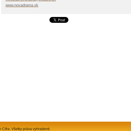
www.novadrama.sk
n Cifra. Všetky práva vyhradené.