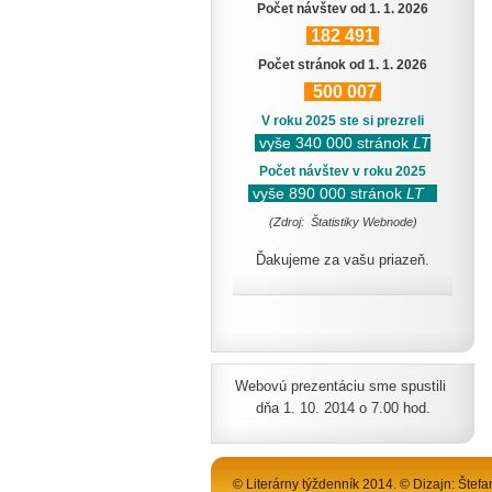
Počet návštev od 1. 1. 2026
182
491
Počet stránok od 1. 1. 2026
500
007
V roku 2025 ste si prezreli
vyše 340 000 stránok
LT
Počet návštev v roku 2025
vyše 890 000 stránok
LT
(Zdroj: Štatistiky Webnode)
Ďakujeme za vašu priazeň.
Webovú prezentáciu sme spustili
dňa 1. 10. 2014 o 7.00 hod.
© Literárny týždenník 2014. © Dizajn: Štefa