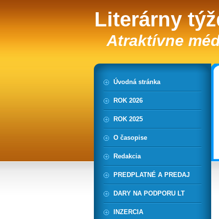
Literárny tý
Atraktívne méd
Úvodná stránka
ROK 2026
ROK 2025
O časopise
Redakcia
PREDPLATNÉ A PREDAJ
DARY NA PODPORU LT
INZERCIA