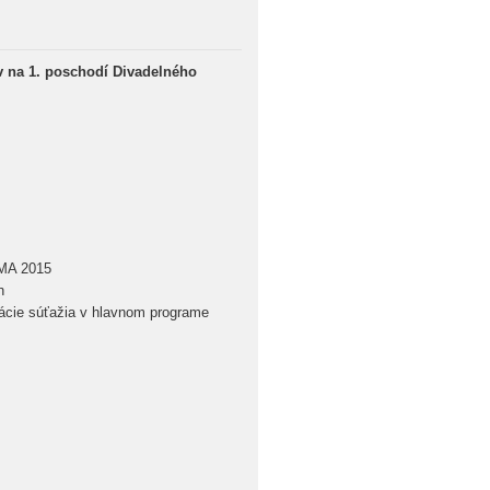
ov na 1. poschodí Divadelného
ÁMA 2015
h
enácie súťažia v hlavnom programe