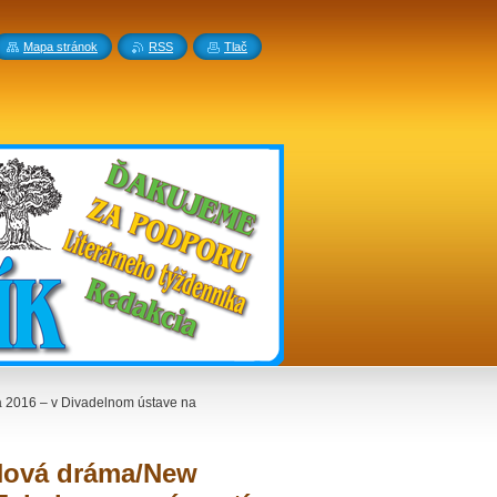
Mapa stránok
RSS
Tlač
a 2016 – v Divadelnom ústave na
u Nová dráma/New