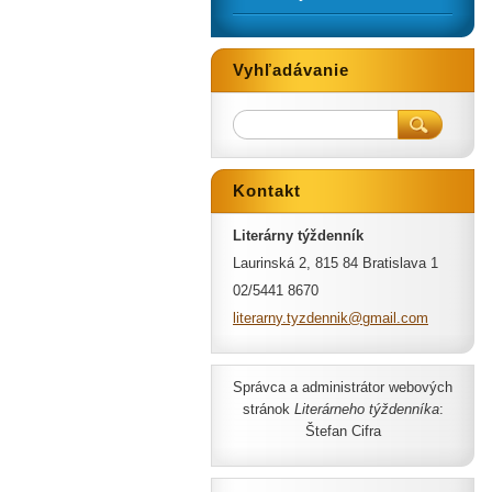
Vyhľadávanie
Kontakt
Literárny týždenník
Laurinská 2, 815 84 Bratislava 1
02/5441 8670
literarn
y.tyzden
nik@gmai
l.com
Správca a administrátor webových
stránok
Literárneho týždenníka
:
Štefan Cifra