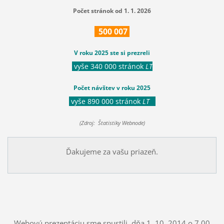
Počet stránok od 1. 1. 2026
500
007
V roku 2025 ste si prezreli
vyše 340 000 stránok
LT
Počet návštev v roku 2025
vyše 890 000 stránok
LT
(Zdroj: Štatistiky Webnode)
Ďakujeme za vašu priazeň.
Webovú prezentáciu sme spustili dňa 1. 10. 2014 o 7.00