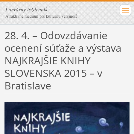
Literárny týždenník
Atraktívne médium pre kultúrnu verejnosť
28. 4. – Odovzdávanie
ocenení súťaže a výstava
NAJKRAJŠIE KNIHY
SLOVENSKA 2015 – v
Bratislave