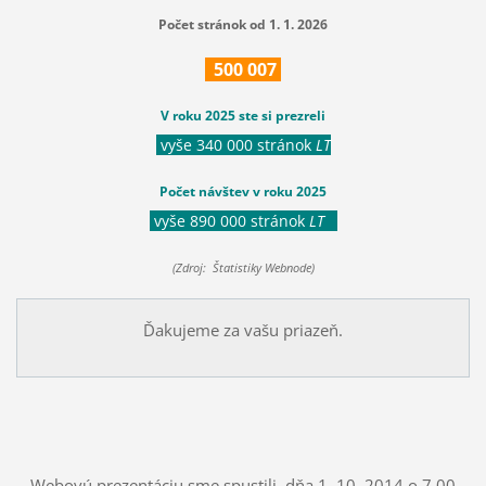
Počet stránok od 1. 1. 2026
500
007
V roku 2025 ste si prezreli
vyše 340 000 stránok
LT
Počet návštev v roku 2025
vyše 890 000 stránok
LT
(Zdroj: Štatistiky Webnode)
Ďakujeme za vašu priazeň.
Webovú prezentáciu sme spustili dňa 1. 10. 2014 o 7.00