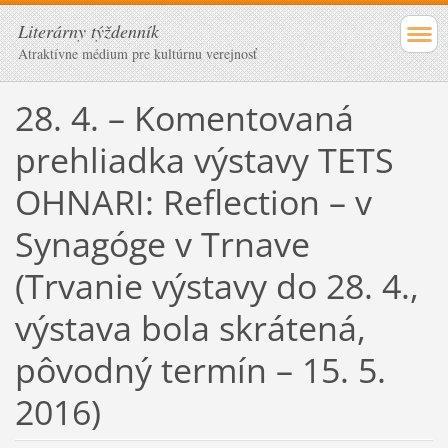
Literárny týždenník
Atraktívne médium pre kultúrnu verejnosť
28. 4. – Komentovaná
prehliadka výstavy TETS
OHNARI: Reflection – v
Synagóge v Trnave
(Trvanie výstavy do 28. 4.,
výstava bola skrátená,
pôvodný termín – 15. 5.
2016)