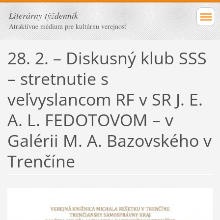
Literárny týždenník
Atraktívne médium pre kultúrnu verejnosť
28. 2. – Diskusný klub SSS
– stretnutie s
veľvyslancom RF v SR J. E.
A. L. FEDOTOVOM – v
Galérii M. A. Bazovského v
Trenčíne