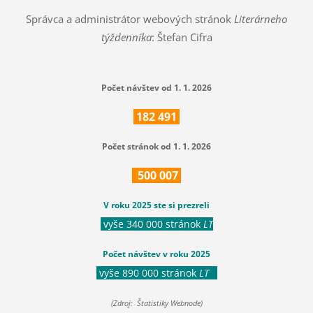
Správca a administrátor webových stránok
Literárneho
týždenníka
: Štefan Cifra
Počet návštev od 1. 1. 2026
182
491
Počet stránok od 1. 1. 2026
500
007
V roku 2025 ste si prezreli
vyše 340 000 stránok
LT
Počet návštev v roku 2025
vyše 890 000 stránok
LT
(Zdroj: Štatistiky Webnode)