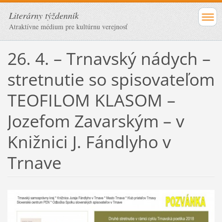
Literárny týždenník
Atraktívne médium pre kultúrnu verejnosť
26. 4. – Trnavský nádych –
stretnutie so spisovateľom
TEOFILOM KLASOM –
Jozefom Zavarským – v
Knižnici J. Fándlyho v
Trnave