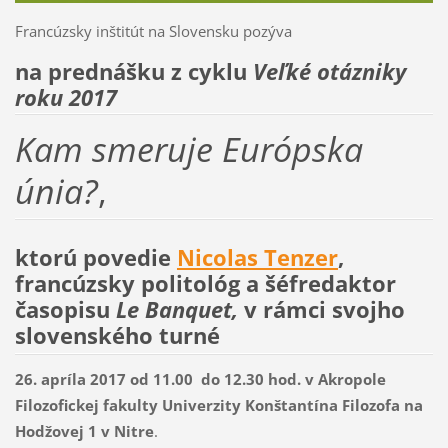
Francúzsky inštitút na Slovensku pozýva
na prednášku
z cyklu
Veľké otázniky
roku 2017
K
am smeruje Európska
únia?
,
ktorú povedie
Nicolas Tenzer
,
francúzsky politológ a šéfredaktor
časopisu
Le Banquet,
v rámci svojho
slovenského turné
26. apríla 2017 od 11.00 do 12.30 hod. v Akropole
Filozofickej fakulty Univerzity Konštantína Filozofa na
Hodžovej 1 v Nitre
.