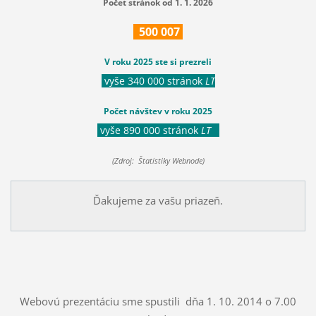
Počet stránok od 1. 1. 2026
500
007
V roku 2025 ste si prezreli
vyše 340 000 stránok
LT
Počet návštev v roku 2025
vyše 890 000 stránok
LT
(Zdroj: Štatistiky Webnode)
Ďakujeme za vašu priazeň.
Webovú prezentáciu sme spustili dňa 1. 10. 2014 o 7.00