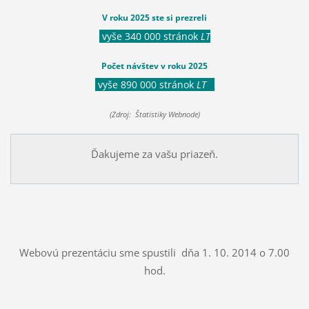
V roku 2025 ste si prezreli
vyše 340 000 stránok
LT
Počet návštev v roku 2025
vyše 890 000 stránok
LT
(Zdroj: Štatistiky Webnode)
Ďakujeme za vašu priazeň.
Webovú prezentáciu sme spustili dňa 1. 10. 2014 o 7.00
hod.