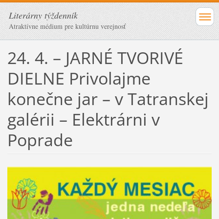
Literárny týždenník
Atraktívne médium pre kultúrnu verejnosť
24. 4. – JARNÉ TVORIVÉ
DIELNE Privolajme
konečne jar – v Tatranskej
galérii – Elektrárni v
Poprade