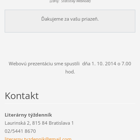
(Zdroj: Štatistiky Webnode)
Ďakujeme za vašu priazeň.
Webovú prezentáciu sme spustili dňa 1. 10. 2014 o 7.00
hod.
Kontakt
Literárny týždenník
Laurinská 2, 815 84 Bratislava 1
02/5441 8670
literarn
y.tyzden
nik@gmai
l.com