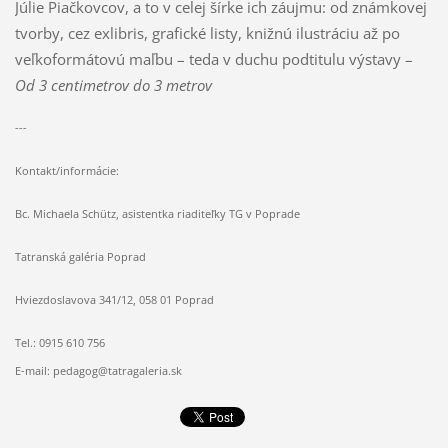
Júlie Piačkovcov, a to v celej šírke ich záujmu: od známkovej
tvorby, cez exlibris, grafické listy, knižnú ilustráciu až po
veľkoformátovú maľbu – teda v duchu podtitulu výstavy –
Od 3 centimetrov do 3 metrov
---
Kontakt/informácie:
Bc. Michaela Schütz, asistentka riaditeľky TG v Poprade
Tatranská galéria Poprad
Hviezdoslavova 341/12, 058 01 Poprad
Tel.: 0915 610 756
E-mail: pedagog@tatragaleria.sk