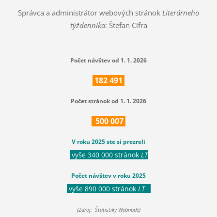
Správca a administrátor webových stránok
Literárneho
týždenníka
: Štefan Cifra
Počet návštev od 1. 1. 2026
182
491
Počet stránok od 1. 1. 2026
500
007
V roku 2025 ste si prezreli
vyše 340 000 stránok
LT
Počet návštev v roku 2025
vyše 890 000 stránok
LT
(Zdroj: Štatistiky Webnode)