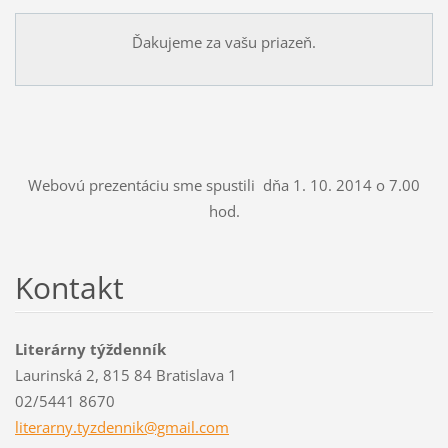
Ďakujeme za vašu priazeň.
Webovú prezentáciu sme spustili dňa 1. 10. 2014 o 7.00
hod.
Kontakt
Literárny týždenník
Laurinská 2, 815 84 Bratislava 1
02/5441 8670
literarn
y.tyzden
nik@gmai
l.com