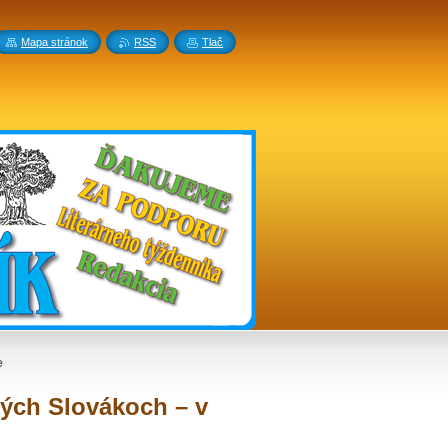
Mapa stránok
RSS
Tlač
e
kých Slovákoch – v