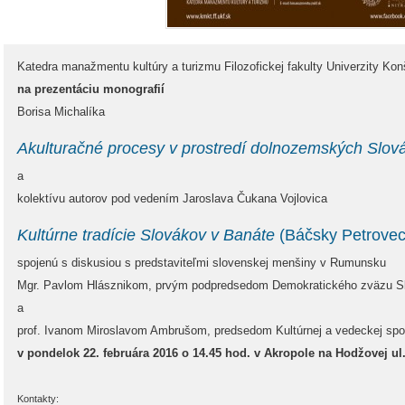
Katedra manažmentu kultúry a turizmu Filozofickej fakulty Univerzity Kon
na prezentáciu monografií
Borisa Michalíka
Akulturačné procesy v prostredí dolnozemských Slov
a
kolektívu autorov pod vedením Jaroslava Čukana Vojlovica
Kultúrne tradície Slovákov v Banáte
(Báčsky Petrovec
spojenú s diskusiou s predstaviteľmi slovenskej menšiny v Rumunsku
Mgr. Pavlom Hlásznikom, prvým podpredsedom Demokratického zväzu 
a
prof. Ivanom Miroslavom Ambrušom, predsedom Kultúrnej a vedeckej spol
v pondelok 22. februára 2016 o 14.45 hod. v Akropole na Hodžovej ul.
Kontakty: