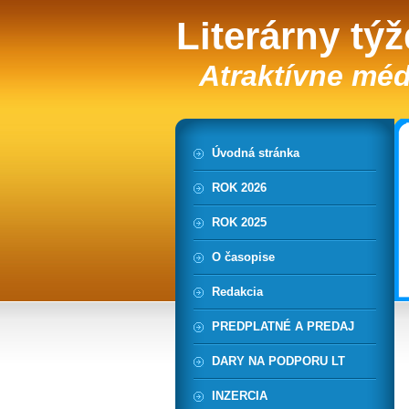
Literárny tý
Atraktívne méd
Úvodná stránka
ROK 2026
ROK 2025
O časopise
Redakcia
PREDPLATNÉ A PREDAJ
DARY NA PODPORU LT
INZERCIA