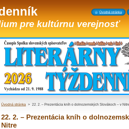
ždenník
Úvodná stránka
ium pre kultúrnu verejnosť
Úvodná stránka
>
22. 2. – Prezentácia kníh o dolnozemských Slovákoch – v Nitr
22. 2. – Prezentácia kníh o dolnozems
Nitre