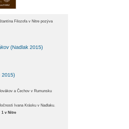
štantína Filozofa v Nitre pozýva
ákov
(Nadlak 2015)
 2015)
Slovákov a Čechov v Rumunsku
očnosti Ivana Krásku v Nadlaku.
 1 v Nitre