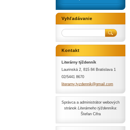
Vyhľadávanie
Kontakt
Literárny týždenník
Laurinská 2, 815 84 Bratislava 1
02/5441 8670
literarn
y.tyzden
nik@gmai
l.com
Správca a administrátor webových
stránok
Literárneho týždenníka
:
Štefan Cifra