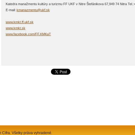
Katedra manažmentu kultúry a turizmu FF UKF v Nitre Štefánikova 67,949 74 Nitra Tel.
E-mail:
kmanazmentu@ukf.sk
www.kmkt.ff.ukf.sk
www.kmkt.sk
www.facebook.com/FF.KMKaT
n Cifra. Všetky práva vyhradené.