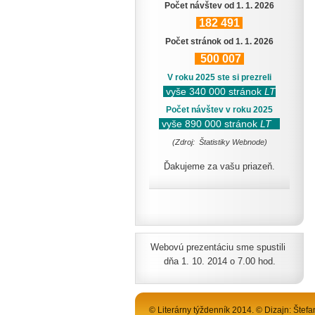
Počet návštev od 1. 1. 2026
182
491
Počet stránok od 1. 1. 2026
500
007
V roku 2025 ste si prezreli
vyše 340 000 stránok
LT
Počet návštev v roku 2025
vyše 890 000 stránok
LT
(Zdroj: Štatistiky Webnode)
Ďakujeme za vašu priazeň.
Webovú prezentáciu sme spustili
dňa 1. 10. 2014 o 7.00 hod.
© Literárny týždenník 2014. © Dizajn: Štefa