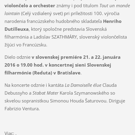
violončelo a orchester
známy i pod titulom
Tout un monde
lointain
(Celý vzdialený svet) pri príležitosti 100. výročia
narodenia francúzskeho hudobného skladateľa
Henriho
Dutilleuxa
, ktorý spoločne predstavia Slovenská
filharmónia a Ladislav SZATHMÁRY, slovenský violončelista
žijúci vo Francúzsku.
Dielo odznie
v slovenskej premiére 21. a 22. januára
2016 o 19.00 hod. v koncertnej sieni Slovenskej
filharmónie (Reduta)
v Bratislave
.
Na koncerte odznie i kantáta
La Damoiselle élue
Clauda
Debussyho a
Stabat Mater
Karola Szymanowského so
skvelou sopranistkou Simonou Houda Šaturovou. Diriguje
Fabrizio Ventura.
Viac:
.