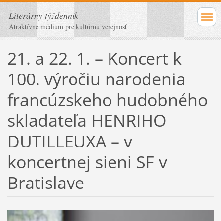
Literárny týždenník
Atraktívne médium pre kultúrnu verejnosť
21. a 22. 1. – Koncert k
100. výročiu narodenia
francúzskeho hudobného
skladateľa HENRIHO
DUTILLEUXA – v
koncertnej sieni SF v
Bratislave