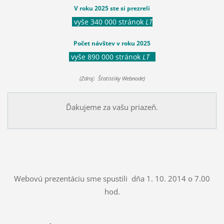
V roku 2025 ste si prezreli
vyše 340 000 stránok
LT
Počet návštev v roku 2025
vyše 890 000 stránok
LT
(Zdroj: Štatistiky Webnode)
Ďakujeme za vašu priazeň.
Webovú prezentáciu sme spustili dňa 1. 10. 2014 o 7.00
hod.