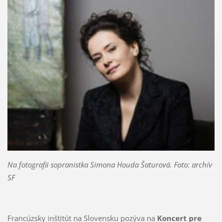
Na fotografii sopranistka Simona Houda Šaturová. Foto: archív
SF
Francúzsky inštitút na Slovensku pozýva na
Koncert pre