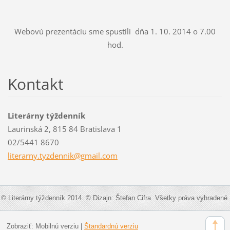
Webovú prezentáciu sme spustili dňa 1. 10. 2014 o 7.00
hod.
Kontakt
Literárny týždenník
Laurinská 2, 815 84 Bratislava 1
02/5441 8670
literarn
y.tyzden
nik@gmai
l.com
© Literárny týždenník 2014. © Dizajn: Štefan Cifra. Všetky práva vyhradené.
Zobraziť:
Mobilnú verziu
|
Štandardnú verziu