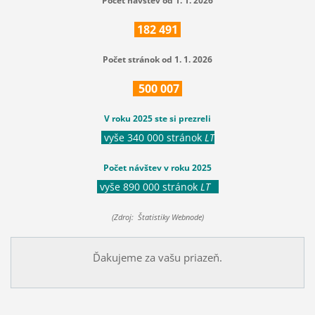
Počet návštev od 1. 1. 2026
182
491
Počet stránok od 1. 1. 2026
500
007
V roku 2025 ste si prezreli
vyše 340 000 stránok
LT
Počet návštev v roku 2025
vyše 890 000 stránok
LT
(Zdroj: Štatistiky Webnode)
Ďakujeme za vašu priazeň.