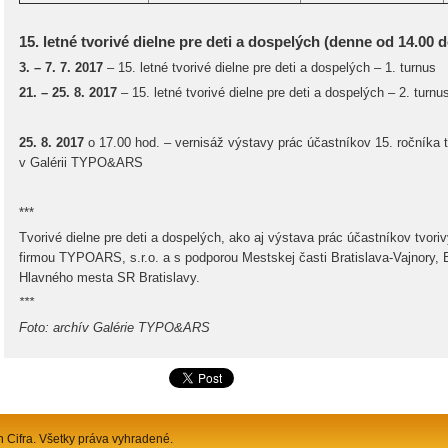
15. letné tvorivé dielne pre deti a dospelých (denne od 14.00 d
3. – 7. 7. 2017
– 15. letné tvorivé dielne pre deti a dospelých – 1. turnus
21. – 25. 8. 2017
– 15. letné tvorivé dielne pre deti a dospelých – 2. turnu
25. 8. 2017
o 17.00 hod. – vernisáž výstavy prác účastníkov 15. ročníka tv
v Galérii TYPO&ARS
***
Tvorivé dielne pre deti a dospelých, ako aj výstava prác účastníkov tvorivý
firmou TYPOARS, s.r.o. a s podporou Mestskej časti Bratislava-Vajnory,
Hlavného mesta SR Bratislavy.
***
Foto: archív Galérie TYPO&ARS
n Cifra. Všetky práva vyhradené.