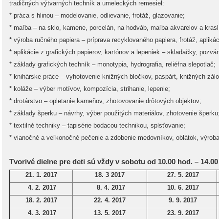
tradičných výtvarných techník a umeleckých remesiel:
* práca s hlinou – modelovanie, odlievanie, frotáž, glazovanie;
* maľba – na sklo, kamene, porcelán, na hodváb, maľba akvarelov a krasl
* výroba ručného papiera – príprava recyklovaného papiera, frotáž, aplikác
* aplikácie z grafických papierov, kartónov a lepeniek – skladačky, pozvá
* základy grafických techník – monotypia, hydrografia, reliéfna slepotlač;
* knihárske práce – vyhotovenie knižných bločkov, paspárt, knižných zálo
* koláže – výber motívov, kompozícia, strihanie, lepenie;
* drotárstvo – opletanie kameňov, zhotovovanie drôtových objektov;
* základy šperku – návrhy, výber použitých materiálov, zhotovenie šperku
* textilné techniky – tapisérie bodacou technikou, splsťovanie;
* vianočné a veľkonočné pečenie a zdobenie medovníkov, oblátok, výroba
Tvorivé dielne pre deti sú vždy v sobotu od 10.00 hod. – 14.0
21. 1. 2017
18. 3 2017
27. 5. 2017
4. 2. 2017
8. 4. 2017
10. 6. 2017
18. 2. 2017
22. 4. 2017
9. 9. 2017
4. 3. 2017
13. 5. 2017
23. 9. 2017