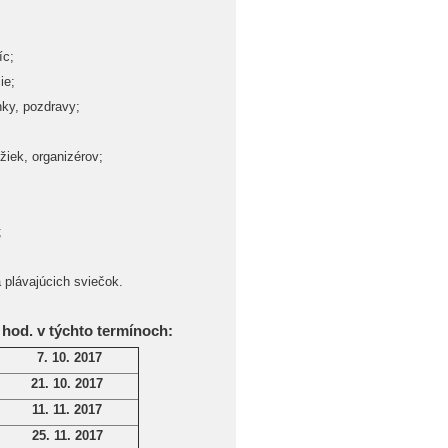
íc;
ie;
nky, pozdravy;
žiek, organizérov;
;
 plávajúcich sviečok.
0 hod. v týchto termínoch:
7. 10. 2017
21. 10. 2017
11. 11. 2017
25. 11. 2017