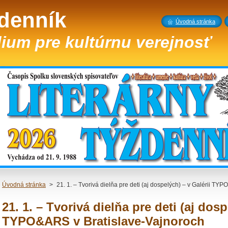
ždenník
Úvodná stránka
ium pre kultúrnu verejnosť
Úvodná stránka
>
21. 1. – Tvorivá dielňa pre deti (aj dospelých) – v Galérii T
21. 1. – Tvorivá dielňa pre deti (aj dosp
TYPO&ARS v Bratislave-Vajnoroch