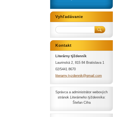
Vyhľadávanie
Kontakt
Literárny týždenník
Laurinská 2, 815 84 Bratislava 1
02/5441 8670
literarn
y.tyzden
nik@gmai
l.com
Správca a administrátor webových
stránok
Literárneho týždenníka
:
Štefan Cifra