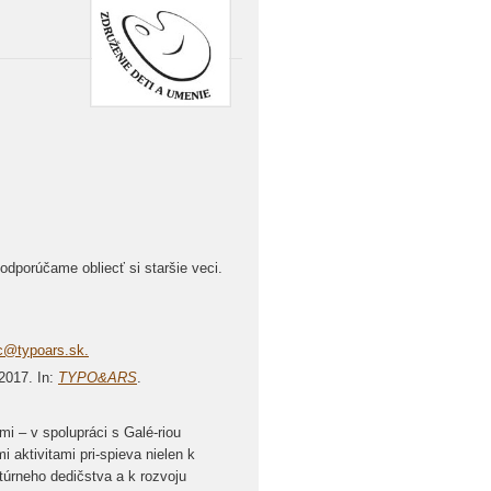
odporúčame obliecť si staršie veci.
c@typoars.sk.
2017. In:
TYPO&ARS
.
i – v spolupráci s Galé-riou
 aktivitami pri-spieva nielen k
ltúrneho dedičstva a k rozvoju