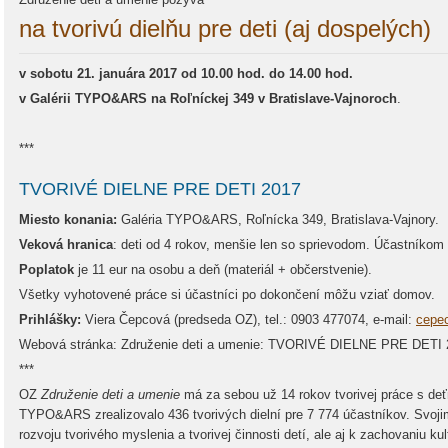
na tvorivú dielňu pre deti (aj dospelých)
v sobotu 21. januára 2017 od 10.00 hod. do 14.00 hod.
v Galérii TYPO&ARS na Roľníckej 349 v Bratislave-Vajnoroch
.
***
TVORIVÉ DIELNE PRE DETI 2017
Miesto konania:
Galéria TYPO&ARS, Roľnícka 349, Bratislava-Vajnory.
Veková hranica
: deti od 4 rokov, menšie len so sprievodom. Účastníkom 
Poplatok
je 11 eur na osobu a deň (materiál + občerstvenie).
Všetky vyhotovené práce si účastníci po dokončení môžu vziať domov.
Prihlášky:
Viera Čepcová (predseda OZ), tel.: 0903 477074, e-mail:
cepe
Webová stránka: Združenie deti a umenie: TVORIVÉ DIELNE PRE DETI 
***
OZ
Združenie deti a umenie
má za sebou už 14 rokov tvorivej práce s deťm
TYPO&ARS zrealizovalo 436 tvorivých dielní pre 7 774 účastníkov. Svojimi
rozvoju tvorivého myslenia a tvorivej činnosti detí, ale aj k zachovaniu ku