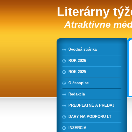
Literárny tý
Atraktívne méd
Úvodná stránka
ROK 2026
ROK 2025
O časopise
Redakcia
PREDPLATNÉ A PREDAJ
DARY NA PODPORU LT
INZERCIA