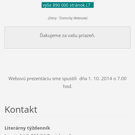
vyše 890 000 stránok
LT
(Zdroj: Štatistiky Webnode)
Ďakujeme za vašu priazeň.
Webovú prezentáciu sme spustili dňa 1. 10. 2014 o 7.00
hod.
Kontakt
Literárny týždenník