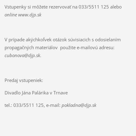
Vstupenky si môžete rezervovať na 033/5511 125 alebo
online www.djp.sk
V prípade akýchkoľvek otázok súvisiacich s odosielaním
propagačných materiálov použite e-mailovú adresu:
cubonova@djp.sk
.
Predaj vstupeniek:
Divadlo Jána Palárika v Trnave
tel.: 033/5511 125, e-mail:
pokladna@djp.sk