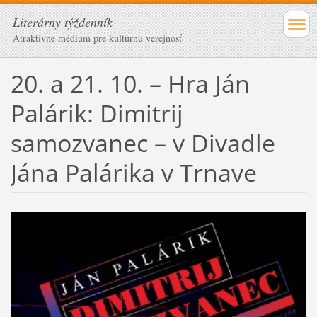
Literárny týždenník
Atraktívne médium pre kultúrnu verejnosť
20. a 21. 10. – Hra Ján
Palárik: Dimitrij
samozvanec – v Divadle
Jána Palárika v Trnave