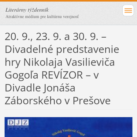
Literárny týždenník
Atraktívne médium pre kultúrnu verejnosť
20. 9., 23. 9. a 30. 9. –
Divadelné predstavenie
hry Nikolaja Vasilieviča
Gogoľa REVÍZOR – v
Divadle Jonáša
Záborského v Prešove