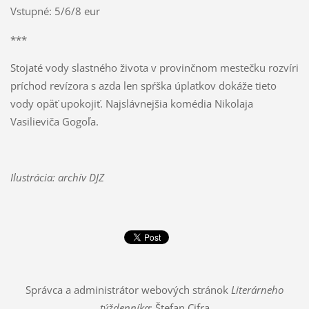
Vstupné: 5/6/8 eur
***
Stojaté vody slastného života v provinčnom mestečku rozvíri
príchod revízora s azda len spŕška úplatkov dokáže tieto
vody opäť upokojiť. Najslávnejšia komédia Nikolaja
Vasilieviča Gogoľa.
Ilustrácia: archív DJZ
Správca a administrátor webových stránok
Literárneho
týždenníka
: Štefan Cifra