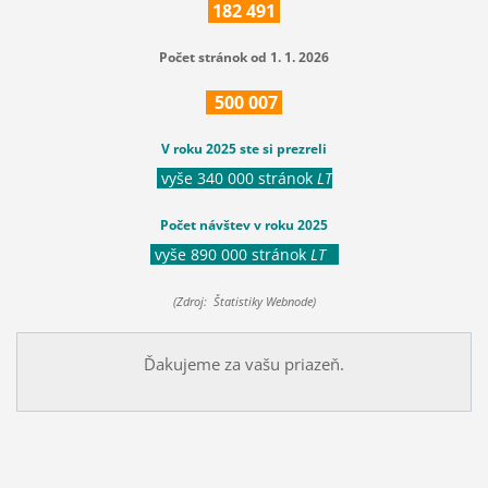
182
491
Počet stránok od 1. 1. 2026
500
007
V roku 2025 ste si prezreli
vyše 340 000 stránok
LT
Počet návštev v roku 2025
vyše 890 000 stránok
LT
(Zdroj: Štatistiky Webnode)
Ďakujeme za vašu priazeň.