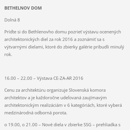
BETHELNOV DOM
Dolná 8
Príďte si do Bethlenovho domu pozrieť výstavu ocenených
architektonických diel za rok 2016 a zoznámiť sa s
výtvarnými dielami, ktoré do zbierky galérie pribudli minulý
rok.
16.00 – 22.00 – Výstava CE-ZA-AR 2016
Cenu za architektúru organizuje Slovenská komora
architektov a je každoročne udeľovaná zaujímavým
architektonickým realizáciám v 6 kategóriách, ktoré vyberá
medzinárodná odborná porota.
o 19.00, o 21.00 – Nové diela v zbierke SSG – prehliadka s