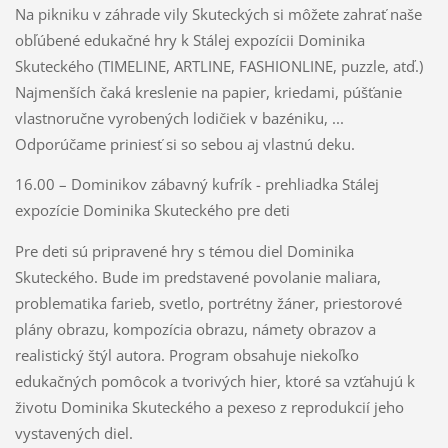
Na pikniku v záhrade vily Skuteckých si môžete zahrať naše
obľúbené edukačné hry k Stálej expozícii Dominika
Skuteckého (TIMELINE, ARTLINE, FASHIONLINE, puzzle, atď.)
Najmenších čaká kreslenie na papier, kriedami, púšťanie
vlastnoručne vyrobených lodičiek v bazéniku, ...
Odporúčame priniesť si so sebou aj vlastnú deku.
16.00 – Dominikov zábavný kufrík - prehliadka Stálej
expozície Dominika Skuteckého pre deti
Pre deti sú pripravené hry s témou diel Dominika
Skuteckého. Bude im predstavené povolanie maliara,
problematika farieb, svetlo, portrétny žáner, priestorové
plány obrazu, kompozícia obrazu, námety obrazov a
realistický štýl autora. Program obsahuje niekoľko
edukačných pomôcok a tvorivých hier, ktoré sa vzťahujú k
životu Dominika Skuteckého a pexeso z reprodukcií jeho
vystavených diel.