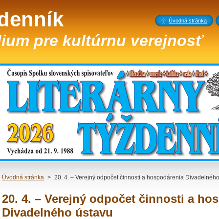
ždenník
Úvodná stránka
ium pre kultúrnu verejnosť
Úvodná stránka
>
20. 4. – Verejný odpočet činnosti a hospodárenia Divadelnéh
20. 4. – Verejný odpočet činnosti a ho
Divadelného ústavu