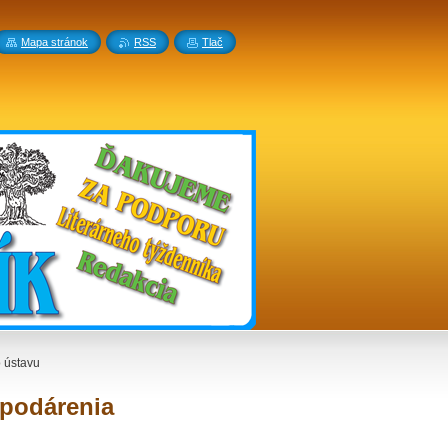
Mapa stránok
RSS
Tlač
o ústavu
spodárenia