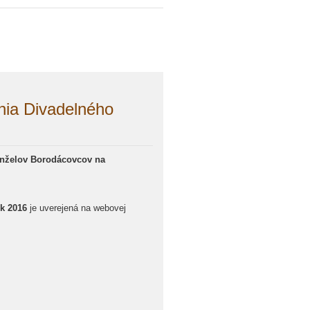
nia Divadelného
manželov Borodácovcov na
ok 2016
je uverejená na webovej