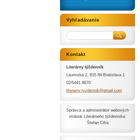
Vyhľadávanie
Kontakt
Literárny týždenník
Laurinská 2, 815 84 Bratislava 1
02/5441 8670
literarn
y.tyzden
nik@gmai
l.com
Správca a administrátor webových
stránok
Literárneho týždenníka
:
Štefan Cifra