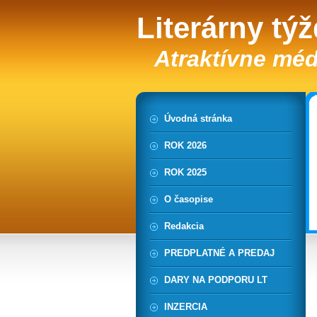
Literárny tý
Atraktívne méd
Úvodná stránka
ROK 2026
ROK 2025
O časopise
Redakcia
PREDPLATNÉ A PREDAJ
DARY NA PODPORU LT
INZERCIA