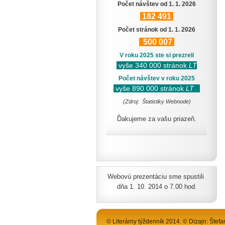
Počet návštev od 1. 1. 2026
182
491
Počet stránok od 1. 1. 2026
500
007
V roku 2025 ste si prezreli
vyše 340 000 stránok
LT
Počet návštev v roku 2025
vyše 890 000 stránok
LT
(Zdroj: Štatistiky Webnode)
Ďakujeme za vašu priazeň.
Webovú prezentáciu sme spustili
dňa 1. 10. 2014 o 7.00 hod.
© Literárny týždenník 2014. © Dizajn: Štefa