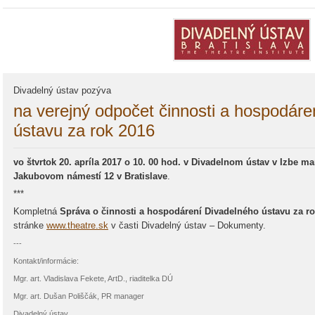
Divadelný ústav pozýva
na verejný odpočet činnosti a hospodáre
ústavu za rok 2016
vo štvrtok 20. apríla 2017 o 10. 00 hod. v Divadelnom ústav v Izbe 
Jakubovom námestí 12 v Bratislave
.
***
Kompletná
Správa o činnosti a hospodárení Divadelného ústavu za r
stránke
www.theatre.sk
v časti Divadelný ústav – Dokumenty.
---
Kontakt/informácie:
Mgr. art. Vladislava Fekete, ArtD., riaditelka DÚ
Mgr. art. Dušan Poliščák, PR manager
Divadelný ústav