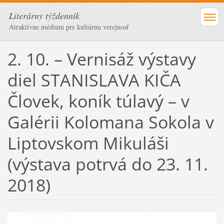
Literárny týždenník
Atraktívne médium pre kultúrnu verejnosť
2. 10. – Vernisáž výstavy
diel STANISLAVA KIČA
Človek, koník túlavý – v
Galérii Kolomana Sokola v
Liptovskom Mikuláši
(výstava potrvá do 23. 11.
2018)