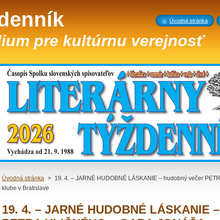
ždenník
Úvodná stránka
ium pre kultúrnu verejnosť
Úvodná stránka
>
19. 4. – JARNÉ HUDOBNÉ LÁSKANIE – hudobný večer PET
klube v Bratislave
19. 4. – JARNÉ HUDOBNÉ LÁSKANIE –