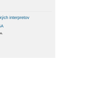
ých interpretov
ŠA
e.