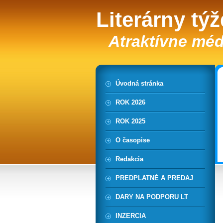
Literárny tý
Atraktívne méd
Úvodná stránka
ROK 2026
ROK 2025
O časopise
Redakcia
PREDPLATNÉ A PREDAJ
DARY NA PODPORU LT
INZERCIA