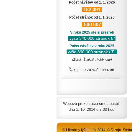
Počet návštev od 1. 1. 2026
182
491
Počet stránok od 1. 1. 2026
500
007
V roku 2025 ste si prezreli
vyše 340 000 stránok
LT
Počet návštev v roku 2025
vyše 890 000 stránok
LT
(Zdroj: Štatistiky Webnode)
Ďakujeme za vašu priazeň.
Webovú prezentáciu sme spustili
dňa 1. 10. 2014 o 7.00 hod.
© Literárny týždenník 2014. © Dizajn: Štefa