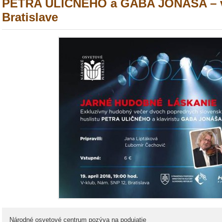
PETRA ULIČNÉHO a GABA JONÁŠA – v
Bratislave
Národné osvetové centrum pozýva na podujatie