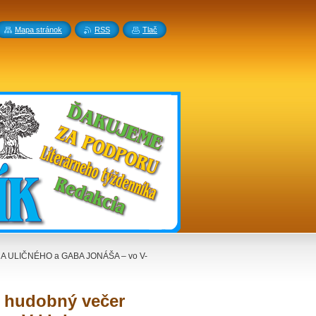
Mapa stránok
RSS
Tlač
RA ULIČNÉHO a GABA JONÁŠA – vo V-
 hudobný večer