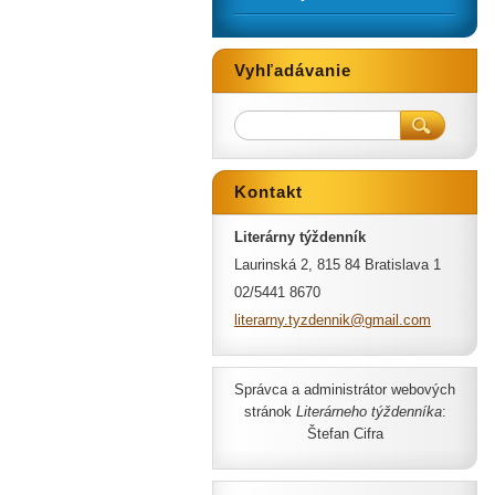
Vyhľadávanie
Kontakt
Literárny týždenník
Laurinská 2, 815 84 Bratislava 1
02/5441 8670
literarn
y.tyzden
nik@gmai
l.com
Správca a administrátor webových
stránok
Literárneho týždenníka
:
Štefan Cifra