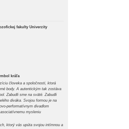
zofickej fakulty Univerzity
ymbol kráľa
ciu človeka a spoločnosti, ktorá
orné body. A autentickým tak zostáva
ol. Zabudli sme na sväté. Zabudli
lého diváka. Svojou formou je na
bovo-performatívnym divadlom
k asociatívnemu mysleniu
h, ktorý vás upúta svojou intímnou a