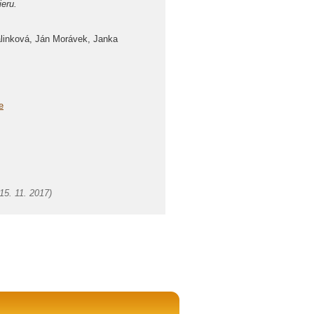
eru.
linková, Ján Morávek, Janka
e
15. 11. 2017
)