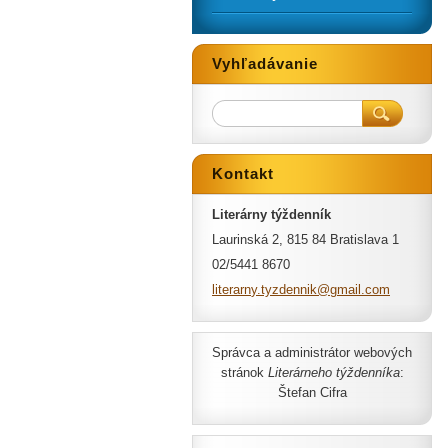
Vyhľadávanie
Kontakt
Literárny týždenník
Laurinská 2, 815 84 Bratislava 1
02/5441 8670
literarn
y.tyzden
nik@gmai
l.com
Správca a administrátor webových
stránok
Literárneho týždenníka
:
Štefan Cifra