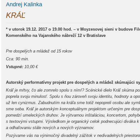
Andrej Kalinka
KRÁĽ
* v utorok 19.12. 2017 o 19.00 hod. – v Moyzesovej sieni v budove Filo
Komenského na Vajanského nábreží 12 v Bratislave
Pre dospelých a mládež od 15 rokov
Cca: 90 min.
Vstupné:
10,00 €
Autorský performatívny projekt pre dospelých a mládež skúmajúci s
Kráľ je mŕtvy, čo ale zomrelo spolu s ním!? Scénické dielo
Kráľ
skúma pozí
poprela svoju minulosť. Spolu s ňou zároveň svoju identitu, hodnoty a op
už len cynizmus. Zabudnutím na kráľa sme totiž nepopreli osobu ale symb
sme seba. Kráľ je autorským konceptuálnym projektom určeným pre dospe
pomedzí umeleckých druhov. Je výtvarnou inštaláciou, koncertom, pohy
s textovými vstupmi. Výsledkom je organický celok podnecujúci diváka 
a odhaľovaniu stále nových a nových významov.
Pozývame vás na výnimočný divadelný zážitok v nedivadelných priestoroc