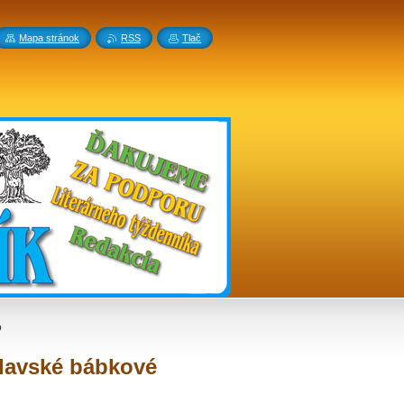
Mapa stránok
RSS
Tlač
o
slavské bábkové