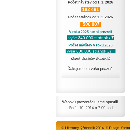
Počet návštev od 1. 1. 2026
182
491
Počet stránok od 1. 1. 2026
500
007
V roku 2025 ste si prezreli
vyše 340 000 stránok
LT
Počet návštev v roku 2025
vyše 890 000 stránok
LT
(Zdroj: Štatistiky Webnode)
Ďakujeme za vašu priazeň.
Webovú prezentáciu sme spustili
dňa 1. 10. 2014 o 7.00 hod.
© Literárny týždenník 2014. © Dizajn: Štefa