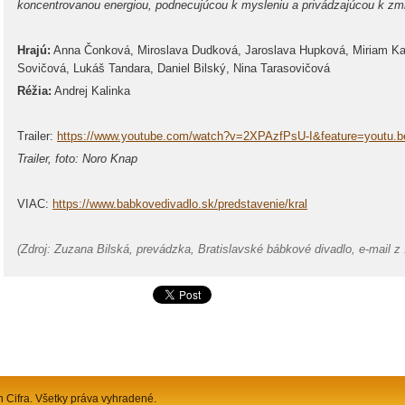
koncentrovanou energiou, podnecujúcou k mysleniu a privádzajúcou k zmi
Hrajú:
Anna Čonková, Miroslava Dudková, Jaroslava Hupková, Miriam Ka
Sovičová, Lukáš Tandara, Daniel Bilský, Nina Tarasovičová
Réžia:
Andrej Kalinka
Trailer:
https://www.youtube.com/watch?v=2XPAzfPsU-I&feature=youtu.b
Trailer, foto: Noro Knap
VIAC:
https://www.babkovedivadlo.sk/predstavenie/kral
(Zdroj: Zuzana Bilská, prevádzka, Bratislavské bábkové divadlo, e-mail z 
n Cifra. Všetky práva vyhradené.