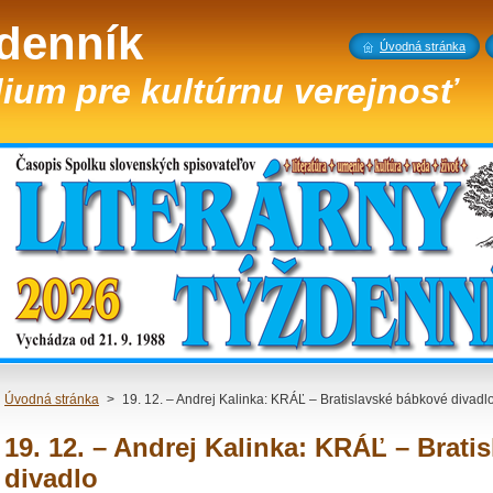
ždenník
Úvodná stránka
ium pre kultúrnu verejnosť
Úvodná stránka
>
19. 12. – Andrej Kalinka: KRÁĽ – Bratislavské bábkové divadl
19. 12. – Andrej Kalinka: KRÁĽ – Brati
divadlo