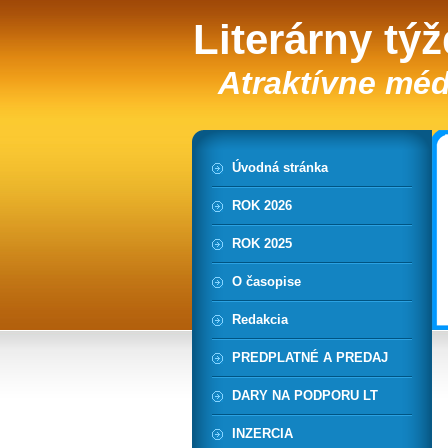
Literárny tý
Atraktívne méd
Úvodná stránka
ROK 2026
ROK 2025
O časopise
Redakcia
PREDPLATNÉ A PREDAJ
DARY NA PODPORU LT
INZERCIA