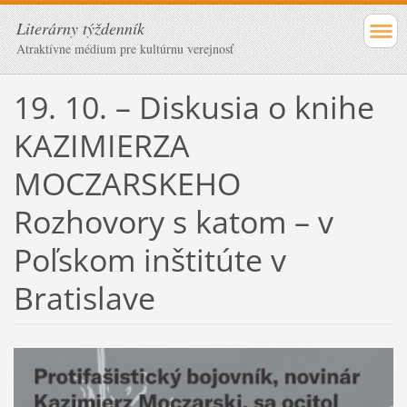
Literárny týždenník
Atraktívne médium pre kultúrnu verejnosť
19. 10. – Diskusia o knihe
KAZIMIERZA
MOCZARSKEHO
Rozhovory s katom – v
Poľskom inštitúte v
Bratislave