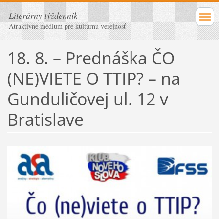
Literárny týždenník
Atraktívne médium pre kultúrnu verejnosť
18. 8. – Prednáška ČO
(NE)VIETE O TTIP? – na
Gunduličovej ul. 12 v
Bratislave