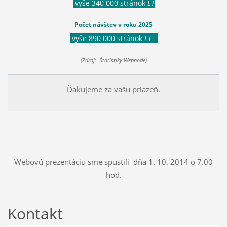
vyše 340 000 stránok
LT
Počet návštev v roku 2025
vyše 890 000 stránok
LT
(Zdroj: Štatistiky Webnode)
Ďakujeme za vašu priazeň.
Webovú prezentáciu sme spustili dňa 1. 10. 2014 o 7.00
hod.
Kontakt