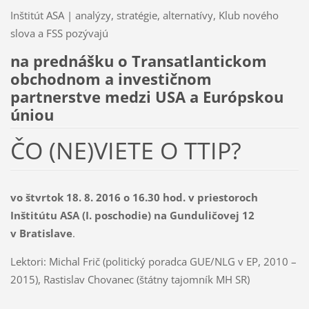
Inštitút ASA | analýzy, stratégie, alternatívy, Klub nového
slova a FSS pozývajú
na prednášku o Transatlantickom
obchodnom a investičnom
partnerstve medzi USA a Európskou
úniou
ČO (NE)VIETE O TTIP?
vo štvrtok 18. 8. 2016 o 16.30 hod. v priestoroch
Inštitútu ASA (I. poschodie) na Gunduličovej 12
v Bratislave
.
Lektori: Michal Frič (politický poradca GUE/NLG v EP, 2010 –
2015), Rastislav Chovanec (štátny tajomník MH SR)