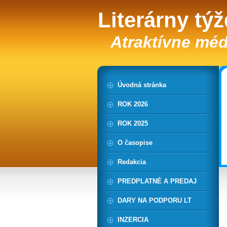
Literárny tý
Atraktívne méd
Úvodná stránka
ROK 2026
ROK 2025
O časopise
Redakcia
PREDPLATNÉ A PREDAJ
DARY NA PODPORU LT
INZERCIA