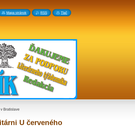
Mapa stránok
RSS
Tlač
 v Bratislave
čitárni U červeného