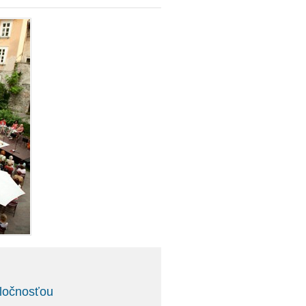
oločnosťou