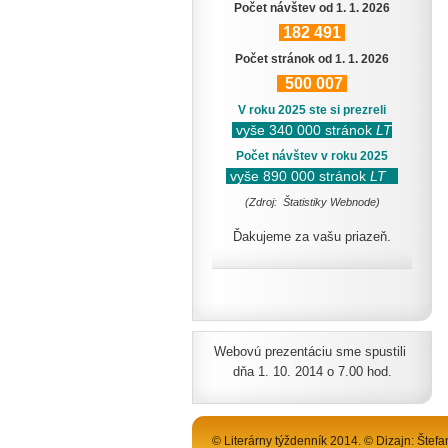
Počet návštev od 1. 1. 2026
182
491
Počet stránok od 1. 1. 2026
500
007
V roku 2025 ste si prezreli
vyše 340 000 stránok
LT
Počet návštev v roku 2025
vyše 890 000 stránok
LT
(Zdroj: Štatistiky Webnode)
Ďakujeme za vašu priazeň.
Webovú prezentáciu sme spustili
dňa 1. 10. 2014 o 7.00 hod.
© Literárny týždenník 2014. © Dizajn: Štefa