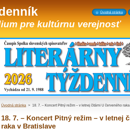
ždenník
Úvodná stránka
ium pre kultúrnu verejnosť
Úvodná stránka
>
18. 7. – Koncert Pitný režim – v letnej čitárni U červeného raka
18. 7. – Koncert Pitný režim – v letnej 
raka v Bratislave