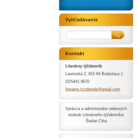
Vyhľadávanie
Kontakt
Literárny týždenník
Laurinská 2, 815 84 Bratislava 1
02/5441 8670
literarn
y.tyzden
nik@gmai
l.com
Správca a administrátor webových
stránok
Literárneho týždenníka
:
Štefan Cifra