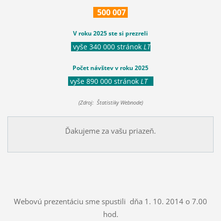
500
007
V roku 2025 ste si prezreli
vyše 340 000 stránok
LT
Počet návštev v roku 2025
vyše 890 000 stránok
LT
(Zdroj: Štatistiky Webnode)
Ďakujeme za vašu priazeň.
Webovú prezentáciu sme spustili dňa 1. 10. 2014 o 7.00
hod.