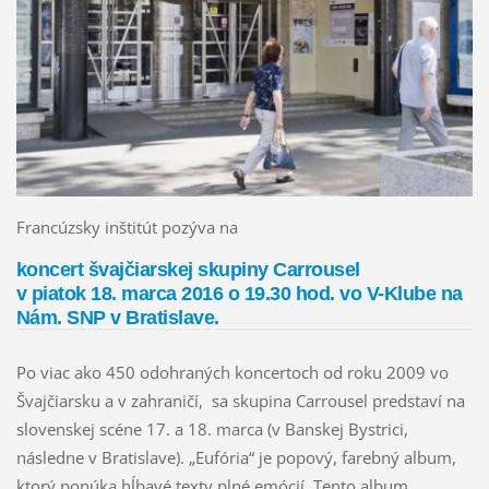
Francúzsky inštitút pozýva na
koncert švajčiarskej skupiny Carrousel
v piatok 18. marca 2016 o 19.30 hod. vo V-Klube na
Nám. SNP v Bratislave.
Po viac ako 450 odohraných koncertoch od roku 2009 vo
Švajčiarsku a v zahraničí, sa skupina Carrousel predstaví na
slovenskej scéne 17. a 18. marca (v Banskej Bystrici,
následne v Bratislave). „Eufória“ je popový, farebný album,
ktorý ponúka hĺbavé texty plné emócií. Tento album