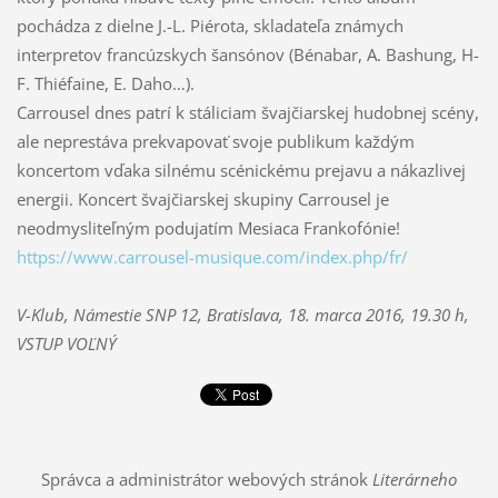
pochádza z dielne J.-L. Piérota, skladateľa známych
interpretov francúzskych šansónov (Bénabar, A. Bashung, H-
F. Thiéfaine, E. Daho…).
Carrousel dnes patrí k stáliciam švajčiarskej hudobnej scény,
ale neprestáva prekvapovať svoje publikum každým
koncertom vďaka silnému scénickému prejavu a nákazlivej
energii. Koncert švajčiarskej skupiny Carrousel je
neodmysliteľným podujatím Mesiaca Frankofónie!
https://www.carrousel-musique.
com/index.php/fr/
V-Klub, Námestie SNP 12, Bratislava, 18. marca 2016, 19.30 h,
VSTUP VOĽNÝ
Správca a administrátor webových stránok
Literárneho