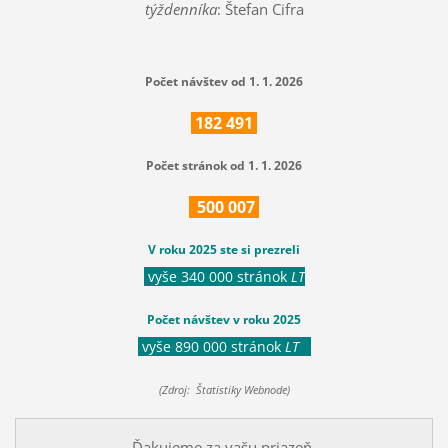
týždenníka
: Štefan Cifra
Počet návštev od 1. 1. 2026
182
491
Počet stránok od 1. 1. 2026
500
007
V roku 2025 ste si prezreli
vyše 340 000 stránok
LT
Počet návštev v roku 2025
vyše 890 000 stránok
LT
(Zdroj: Štatistiky Webnode)
Ďakujeme za vašu priazeň.