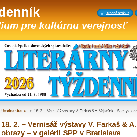
ždenník
Úvodná stránka
ium pre kultúrnu verejnosť
Úvodná stránka
>
18. 2. – Vernisáž výstavy V. Farkaš & A. Vojtášek – Sochy a obr
18. 2. – Vernisáž výstavy V. Farkaš & A
obrazy – v galérii SPP v Bratislave