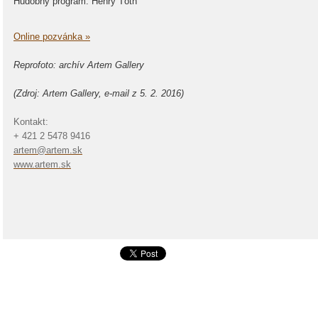
Hudobný program: Henry Tóth
Online pozvánka »
Reprofoto: archív Artem Gallery
(Zdroj:
Artem Gallery,
e-mail z 5. 2. 2016)
Kontakt:
+ 421 2 5478 9416
artem@artem.sk
www.artem.sk