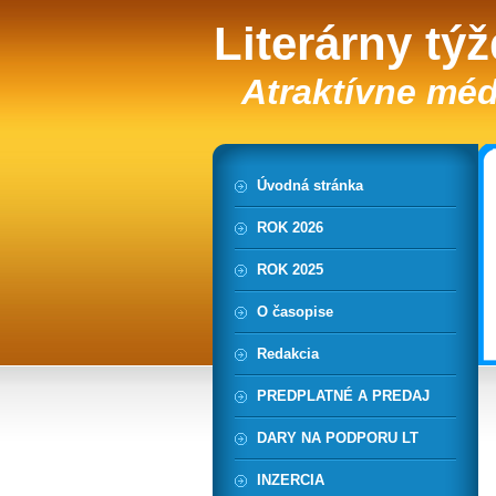
Literárny tý
Atraktívne méd
Úvodná stránka
ROK 2026
ROK 2025
O časopise
Redakcia
PREDPLATNÉ A PREDAJ
DARY NA PODPORU LT
INZERCIA