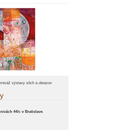
ernisáž výstavy sôch a obrazov
zy
nivách 44/c v Bratislave
.