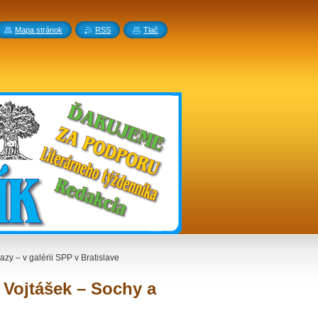
Mapa stránok
RSS
Tlač
azy – v galérii SPP v Bratislave
. Vojtášek – Sochy a