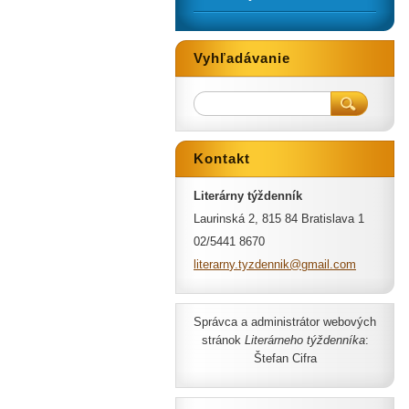
Vyhľadávanie
Kontakt
Literárny týždenník
Laurinská 2, 815 84 Bratislava 1
02/5441 8670
literarn
y.tyzden
nik@gmai
l.com
Správca a administrátor webových
stránok
Literárneho týždenníka
:
Štefan Cifra