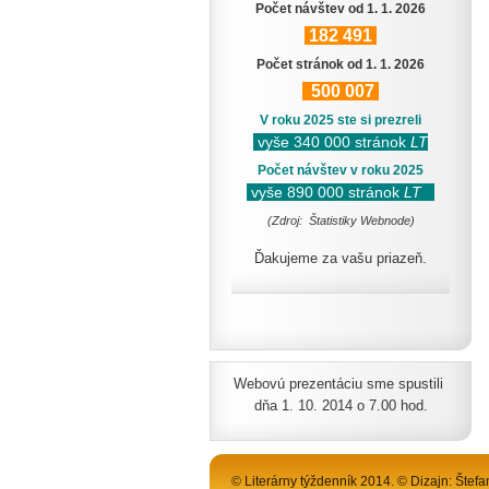
Počet návštev od 1. 1. 2026
182
491
Počet stránok od 1. 1. 2026
500
007
V roku 2025 ste si prezreli
vyše 340 000 stránok
LT
Počet návštev v roku 2025
vyše 890 000 stránok
LT
(Zdroj: Štatistiky Webnode)
Ďakujeme za vašu priazeň.
Webovú prezentáciu sme spustili
dňa 1. 10. 2014 o 7.00 hod.
© Literárny týždenník 2014. © Dizajn: Štefa