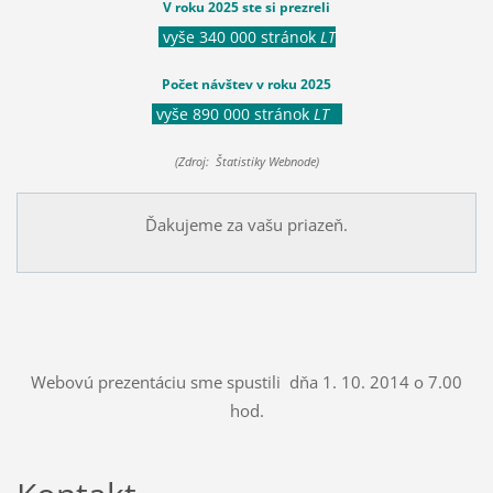
V roku 2025 ste si prezreli
vyše 340 000 stránok
LT
Počet návštev v roku 2025
vyše 890 000 stránok
LT
(Zdroj: Štatistiky Webnode)
Ďakujeme za vašu priazeň.
Webovú prezentáciu sme spustili dňa 1. 10. 2014 o 7.00
hod.