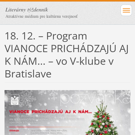
Literárny týždenník
Atraktívne médium pre kultúrnu verejnosť
18. 12. – Program
VIANOCE PRICHÁDZAJÚ AJ
K NÁM... – vo V-klube v
Bratislave