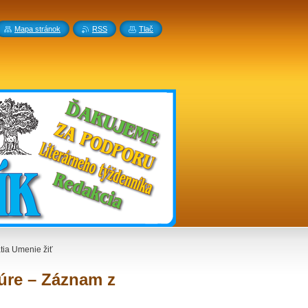
Mapa stránok
RSS
Tlač
tia Umenie žiť
túre – Záznam z