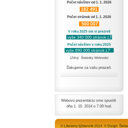
Počet návštev od 1. 1. 2026
182
491
Počet stránok od 1. 1. 2026
500
007
V roku 2025 ste si prezreli
vyše 340 000 stránok
LT
Počet návštev v roku 2025
vyše 890 000 stránok
LT
(Zdroj: Štatistiky Webnode)
Ďakujeme za vašu priazeň.
Webovú prezentáciu sme spustili
dňa 1. 10. 2014 o 7.00 hod.
© Literárny týždenník 2014. © Dizajn: Štefa