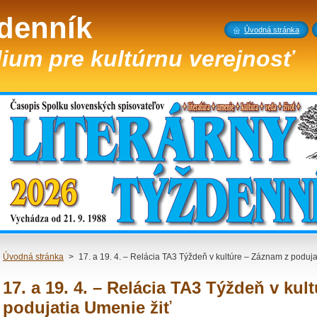
ždenník
Úvodná stránka
ium pre kultúrnu verejnosť
Úvodná stránka
>
17. a 19. 4. – Relácia TA3 Týždeň v kultúre – Záznam z poduja
17. a 19. 4. – Relácia TA3 Týždeň v kul
podujatia Umenie žiť