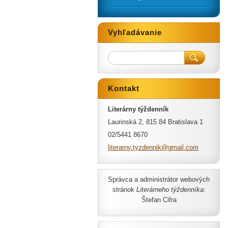
Vyhľadávanie
Kontakt
Literárny týždenník
Laurinská 2, 815 84 Bratislava 1
02/5441 8670
literarn
y.tyzden
nik@gmai
l.com
Správca a administrátor webových
stránok
Literárneho týždenníka
:
Štefan Cifra