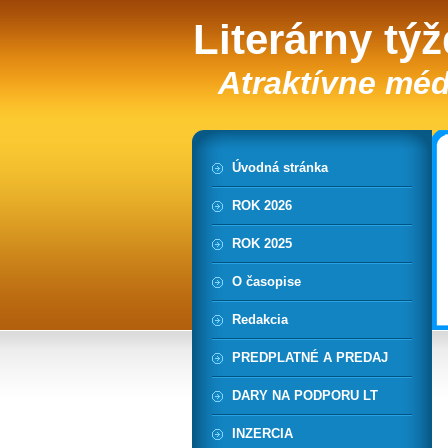
Literárny tý
Atraktívne méd
Úvodná stránka
ROK 2026
ROK 2025
O časopise
Redakcia
PREDPLATNÉ A PREDAJ
DARY NA PODPORU LT
INZERCIA