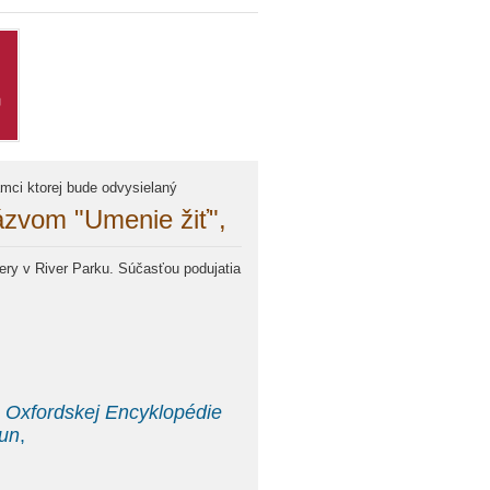
ámci ktorej bude odvysielaný
ázvom "Umenie žiť",
ery v River Parku. Súčasťou podujatia
 Oxfordskej Encyklopédie
Sun
,