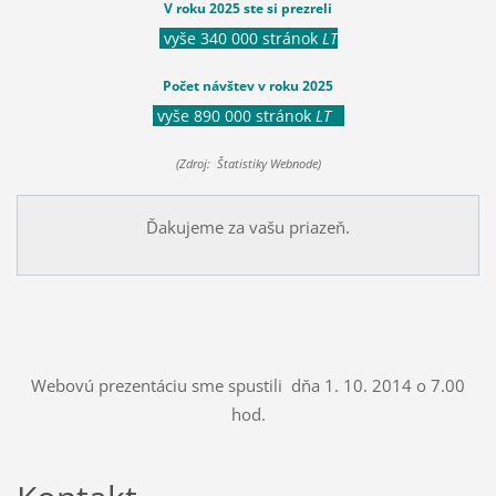
V roku 2025 ste si prezreli
vyše 340 000 stránok
LT
Počet návštev v roku 2025
vyše 890 000 stránok
LT
(Zdroj: Štatistiky Webnode)
Ďakujeme za vašu priazeň.
Webovú prezentáciu sme spustili dňa 1. 10. 2014 o 7.00
hod.